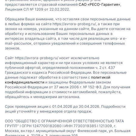
предоставляется страховой компанией
САО «РЕСО-Гарантия»
,
Лицензия СЛ № 1209 от 22.02.2022.
Обращаем Ваше внимание, что оставляя свои персональные данные
в любых формах на сайте https://avrora-probeg.ru/, а также при
звонке на номера, указанные на данном сайте, Вы даете согласие на
обработку и использование Ваших персональных данных в
интересах владельца сайта, в том числе для реализации sms- и e-
mail-рассылок, отправки уведомлений и совершения телефонных
звонков.
Сайт https://avrora-probeg.ru/ носит исключительно
информационный характер и ни при каких условиях не является
публичной офертой, определяемой положениями ч. 2 ст. 437
Гражданского кодекса Российской Федерации. Все персональные
данные подлежат обработке в соответствии с
политикой
конфиденциальности
и защищены Федеральным законом
Российской Федерации от 27 июля 2006 г. № 152-ФЗ. Для получения
подробной информации о стоимости автомобилей, пожалуйста,
обращайтесь к менеджерам автосалона.
Срок проведения акции с 01.04.2026 до 30.04.2026. Подробности
акций уточняйте у менеджеров отдела продаж.
ООО "ОБЩЕСТВО С ОГРАНИЧЕННОЙ ОТВЕТСТВЕННОСТЬЮ ТАТА
ГРУПП" I ОГРН 1247700182080 I ИНН 7730319385 I 121309, г.
Москва, вн.тер.г. муниципальный округ Филевский парк, ул. Большая
Филевская, д. 21/19 к. 3, помещение 105.