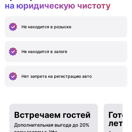
на юридическую чистоту
Не находится
в розыске
Не находится
в залоге
Нет запрета на
регистрацию авто
Встречаем гостей
Готов
лето
Дополнительная выгода до 20%
всем гостям г. Уфа