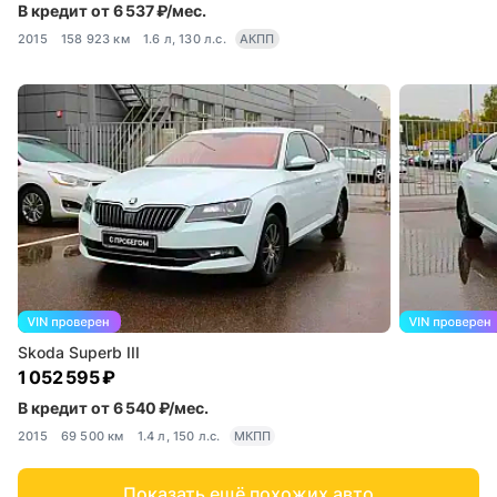
В кредит от 6 537 ₽/мес.
2015
158 923 км
1.6 л, 130 л.с.
АКПП
Skoda Superb III
1 052 595 ₽
В кредит от 6 540 ₽/мес.
2015
69 500 км
1.4 л, 150 л.с.
МКПП
Показать ещё похожих авто