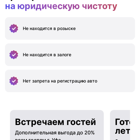
на юридическую чистоту
Не находится
в розыске
Не находится
в залоге
Нет запрета на
регистрацию авто
Встречаем гостей
Готов
лето
Дополнительная выгода до 20%
всем гостям г. Уфа