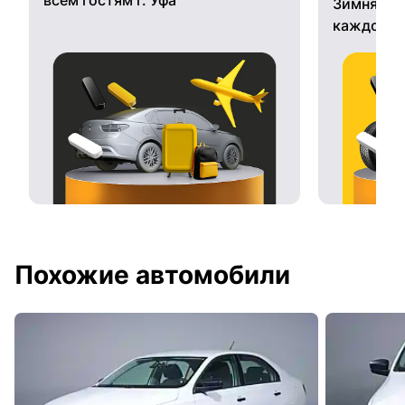
Зимняя ре
каждому 
Похожие автомобили