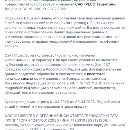
предоставляется страховой компанией
САО «РЕСО-Гарантия»
,
Лицензия СЛ № 1209 от 22.02.2022.
Обращаем Ваше внимание, что оставляя свои персональные данные
в любых формах на сайте https://avrora-probeg.ru/, а также при
звонке на номера, указанные на данном сайте, Вы даете согласие на
обработку и использование Ваших персональных данных в
интересах владельца сайта, в том числе для реализации sms- и e-
mail-рассылок, отправки уведомлений и совершения телефонных
звонков.
Сайт https://avrora-probeg.ru/ носит исключительно
информационный характер и ни при каких условиях не является
публичной офертой, определяемой положениями ч. 2 ст. 437
Гражданского кодекса Российской Федерации. Все персональные
данные подлежат обработке в соответствии с
политикой
конфиденциальности
и защищены Федеральным законом
Российской Федерации от 27 июля 2006 г. № 152-ФЗ. Для получения
подробной информации о стоимости автомобилей, пожалуйста,
обращайтесь к менеджерам автосалона.
Срок проведения акции с 01.04.2026 до 30.04.2026. Подробности
акций уточняйте у менеджеров отдела продаж.
ООО "ОБЩЕСТВО С ОГРАНИЧЕННОЙ ОТВЕТСТВЕННОСТЬЮ ТАТА
ГРУПП" I ОГРН 1247700182080 I ИНН 7730319385 I 121309, г.
Москва, вн.тер.г. муниципальный округ Филевский парк, ул. Большая
Филевская, д. 21/19 к. 3, помещение 105.