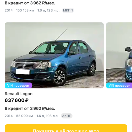
В кредит от 3 962 ₽/мес.
2014
150 153 км
1.6 л, 123 л.с.
МКПП
Renault Logan
637 600 ₽
В кредит от 3 962 ₽/мес.
2014
52 000 км
1.6 л, 103 л.с.
АКПП
Показать ещё похожих авто