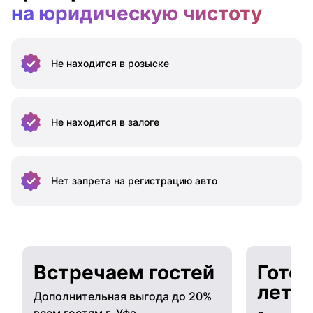
на юридическую чистоту
Не находится
в розыске
Не находится
в залоге
Нет запрета на
регистрацию авто
Встречаем гостей
Готов
лето
Дополнительная выгода до 20%
всем гостям г. Уфа