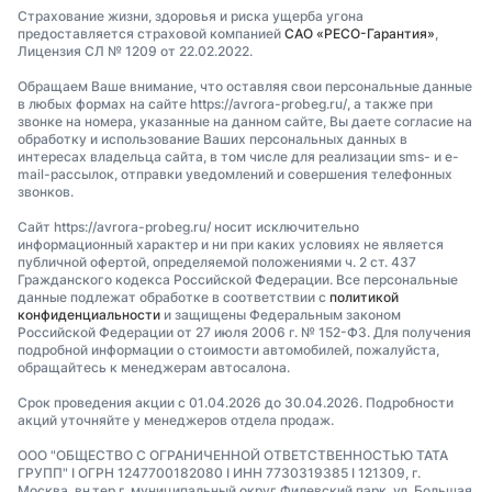
Страхование жизни, здоровья и риска ущерба угона
предоставляется страховой компанией
САО «РЕСО-Гарантия»
,
Лицензия СЛ № 1209 от 22.02.2022.
Обращаем Ваше внимание, что оставляя свои персональные данные
в любых формах на сайте https://avrora-probeg.ru/, а также при
звонке на номера, указанные на данном сайте, Вы даете согласие на
обработку и использование Ваших персональных данных в
интересах владельца сайта, в том числе для реализации sms- и e-
mail-рассылок, отправки уведомлений и совершения телефонных
звонков.
Сайт https://avrora-probeg.ru/ носит исключительно
информационный характер и ни при каких условиях не является
публичной офертой, определяемой положениями ч. 2 ст. 437
Гражданского кодекса Российской Федерации. Все персональные
данные подлежат обработке в соответствии с
политикой
конфиденциальности
и защищены Федеральным законом
Российской Федерации от 27 июля 2006 г. № 152-ФЗ. Для получения
подробной информации о стоимости автомобилей, пожалуйста,
обращайтесь к менеджерам автосалона.
Срок проведения акции с 01.04.2026 до 30.04.2026. Подробности
акций уточняйте у менеджеров отдела продаж.
ООО "ОБЩЕСТВО С ОГРАНИЧЕННОЙ ОТВЕТСТВЕННОСТЬЮ ТАТА
ГРУПП" I ОГРН 1247700182080 I ИНН 7730319385 I 121309, г.
Москва, вн.тер.г. муниципальный округ Филевский парк, ул. Большая