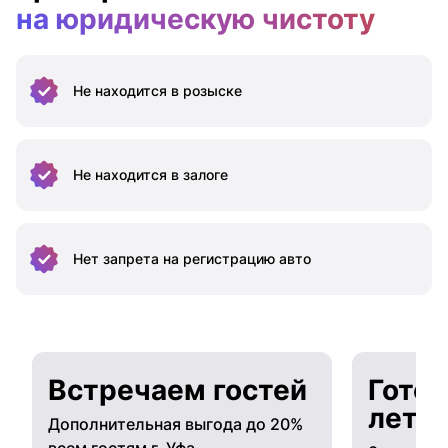
на юридическую чистоту
Не находится
в розыске
Не находится
в залоге
Нет запрета на
регистрацию авто
Встречаем гостей
Готов
лето
Дополнительная выгода до 20%
всем гостям г. Уфа