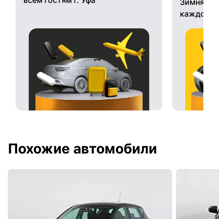
Зимняя ре
каждому 
Похожие автомобили