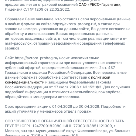
предоставляется страховой компанией
САО «РЕСО-Гарантия»
,
Лицензия СЛ № 1209 от 22.02.2022.
Обращаем Ваше внимание, что оставляя свои персональные данные
в любых формах на сайте https://avrora-probeg.ru/, а также при
звонке на номера, указанные на данном сайте, Вы даете согласие на
обработку и использование Ваших персональных данных в
интересах владельца сайта, в том числе для реализации sms- и e-
mail-рассылок, отправки уведомлений и совершения телефонных
звонков.
Сайт https://avrora-probeg.ru/ носит исключительно
информационный характер и ни при каких условиях не является
публичной офертой, определяемой положениями ч. 2 ст. 437
Гражданского кодекса Российской Федерации. Все персональные
данные подлежат обработке в соответствии с
политикой
конфиденциальности
и защищены Федеральным законом
Российской Федерации от 27 июля 2006 г. № 152-ФЗ. Для получения
подробной информации о стоимости автомобилей, пожалуйста,
обращайтесь к менеджерам автосалона.
Срок проведения акции с 01.04.2026 до 30.04.2026. Подробности
акций уточняйте у менеджеров отдела продаж.
ООО "ОБЩЕСТВО С ОГРАНИЧЕННОЙ ОТВЕТСТВЕННОСТЬЮ ТАТА
ГРУПП" I ОГРН 1247700182080 I ИНН 7730319385 I 121309, г.
Москва, вн.тер.г. муниципальный округ Филевский парк, ул. Большая
Филевская, д. 21/19 к. 3, помещение 105.