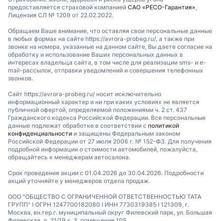
предоставляется страховой компанией
САО «РЕСО-Гарантия»
,
Лицензия СЛ № 1209 от 22.02.2022.
Обращаем Ваше внимание, что оставляя свои персональные данные
в любых формах на сайте https://avrora-probeg.ru/, а также при
звонке на номера, указанные на данном сайте, Вы даете согласие на
обработку и использование Ваших персональных данных в
интересах владельца сайта, в том числе для реализации sms- и e-
mail-рассылок, отправки уведомлений и совершения телефонных
звонков.
Сайт https://avrora-probeg.ru/ носит исключительно
информационный характер и ни при каких условиях не является
публичной офертой, определяемой положениями ч. 2 ст. 437
Гражданского кодекса Российской Федерации. Все персональные
данные подлежат обработке в соответствии с
политикой
конфиденциальности
и защищены Федеральным законом
Российской Федерации от 27 июля 2006 г. № 152-ФЗ. Для получения
подробной информации о стоимости автомобилей, пожалуйста,
обращайтесь к менеджерам автосалона.
Срок проведения акции с 01.04.2026 до 30.04.2026. Подробности
акций уточняйте у менеджеров отдела продаж.
ООО "ОБЩЕСТВО С ОГРАНИЧЕННОЙ ОТВЕТСТВЕННОСТЬЮ ТАТА
ГРУПП" I ОГРН 1247700182080 I ИНН 7730319385 I 121309, г.
Москва, вн.тер.г. муниципальный округ Филевский парк, ул. Большая
Филевская, д. 21/19 к. 3, помещение 105.