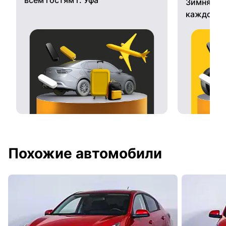
Зимняя ре
каждому 
Похожие автомобили