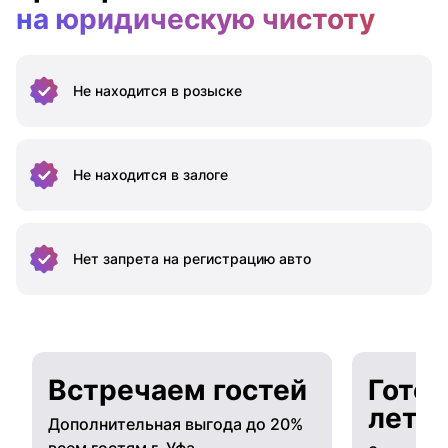
на юридическую чистоту
Не находится
в розыске
Не находится
в залоге
Нет запрета на
регистрацию авто
Встречаем гостей
Готов
лето
Дополнительная выгода до 20%
всем гостям г. Уфа