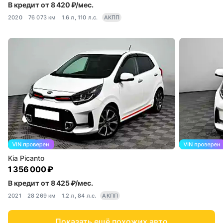
В кредит от 8 420 ₽/мес.
2020
76 073 км
1.6 л, 110 л.с.
АКПП
Kia Picanto
1 356 000 ₽
В кредит от 8 425 ₽/мес.
2021
28 269 км
1.2 л, 84 л.с.
АКПП
Показать ещё похожих авто