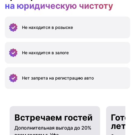
на юридическую чистоту
Не находится
в розыске
Не находится
в залоге
Нет запрета на
регистрацию авто
Встречаем гостей
Готов
лето
Дополнительная выгода до 20%
всем гостям г. Уфа