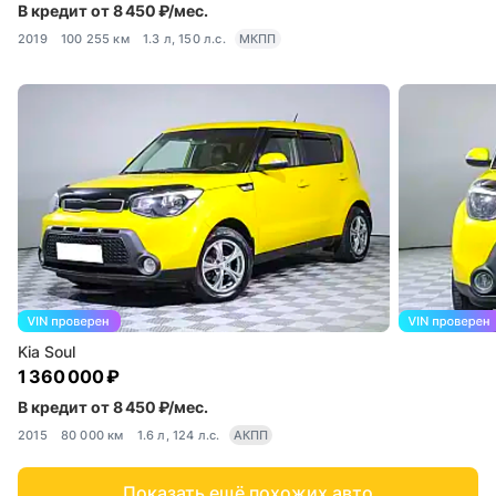
В кредит от 8 450 ₽/мес.
2019
100 255 км
1.3 л, 150 л.с.
МКПП
Kia Soul
1 360 000 ₽
В кредит от 8 450 ₽/мес.
2015
80 000 км
1.6 л, 124 л.с.
АКПП
Показать ещё похожих авто