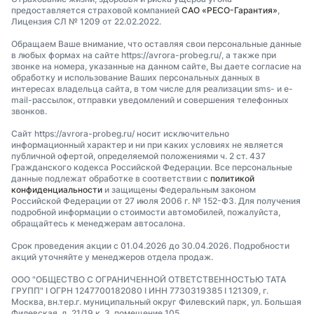
предоставляется страховой компанией
САО «РЕСО-Гарантия»
,
Лицензия СЛ № 1209 от 22.02.2022.
Обращаем Ваше внимание, что оставляя свои персональные данные
в любых формах на сайте https://avrora-probeg.ru/, а также при
звонке на номера, указанные на данном сайте, Вы даете согласие на
обработку и использование Ваших персональных данных в
интересах владельца сайта, в том числе для реализации sms- и e-
mail-рассылок, отправки уведомлений и совершения телефонных
звонков.
Сайт https://avrora-probeg.ru/ носит исключительно
информационный характер и ни при каких условиях не является
публичной офертой, определяемой положениями ч. 2 ст. 437
Гражданского кодекса Российской Федерации. Все персональные
данные подлежат обработке в соответствии с
политикой
конфиденциальности
и защищены Федеральным законом
Российской Федерации от 27 июля 2006 г. № 152-ФЗ. Для получения
подробной информации о стоимости автомобилей, пожалуйста,
обращайтесь к менеджерам автосалона.
Срок проведения акции с 01.04.2026 до 30.04.2026. Подробности
акций уточняйте у менеджеров отдела продаж.
ООО "ОБЩЕСТВО С ОГРАНИЧЕННОЙ ОТВЕТСТВЕННОСТЬЮ ТАТА
ГРУПП" I ОГРН 1247700182080 I ИНН 7730319385 I 121309, г.
Москва, вн.тер.г. муниципальный округ Филевский парк, ул. Большая
Филевская, д. 21/19 к. 3, помещение 105.