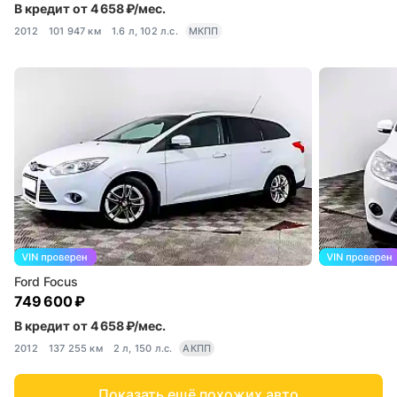
В кредит от 4 658 ₽/мес.
2012
101 947 км
1.6 л, 102 л.с.
МКПП
Ford Focus
749 600 ₽
В кредит от 4 658 ₽/мес.
2012
137 255 км
2 л, 150 л.с.
АКПП
Показать ещё похожих авто