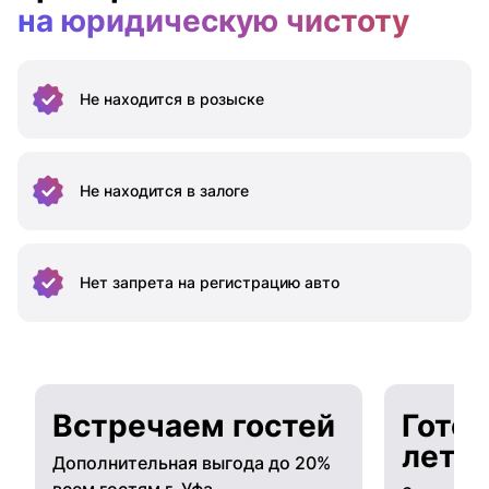
на юридическую чистоту
Не находится
в розыске
Не находится
в залоге
Нет запрета на
регистрацию авто
Встречаем гостей
Готов
лето
Дополнительная выгода до 20%
всем гостям г. Уфа