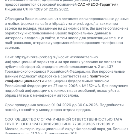
предоставляется страховой компанией
САО «РЕСО-Гарантия»
,
Лицензия СЛ № 1209 от 22.02.2022.
Обращаем Ваше внимание, что оставляя свои персональные данные
в любых формах на сайте https://avrora-probeg.ru/, а также при
звонке на номера, указанные на данном сайте, Вы даете согласие на
обработку и использование Ваших персональных данных в
интересах владельца сайта, в том числе для реализации sms- и e-
mail-рассылок, отправки уведомлений и совершения телефонных
звонков.
Сайт https://avrora-probeg.ru/ носит исключительно
информационный характер и ни при каких условиях не является
публичной офертой, определяемой положениями ч. 2 ст. 437
Гражданского кодекса Российской Федерации. Все персональные
данные подлежат обработке в соответствии с
политикой
конфиденциальности
и защищены Федеральным законом
Российской Федерации от 27 июля 2006 г. № 152-ФЗ. Для получения
подробной информации о стоимости автомобилей, пожалуйста,
обращайтесь к менеджерам автосалона.
Срок проведения акции с 01.04.2026 до 30.04.2026. Подробности
акций уточняйте у менеджеров отдела продаж.
ООО "ОБЩЕСТВО С ОГРАНИЧЕННОЙ ОТВЕТСТВЕННОСТЬЮ ТАТА
ГРУПП" I ОГРН 1247700182080 I ИНН 7730319385 I 121309, г.
Москва, вн.тер.г. муниципальный округ Филевский парк, ул. Большая
Филевская, д. 21/19 к. 3, помещение 105.