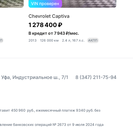
Chevrolet Captiva
1 278 400 ₽
В кредит от 7 943 ₽/мес.
ПП
2013
126 000 км
2.4 л, 167 л.с.
АКПП
 Уфа, Индустриальное ш., 7/1
8 (347) 211-75-94
ставит 450 960 руб., ежемесячный платеж 9340 руб. без
вление банковских операций № 2673 от 9 июля 2024 года