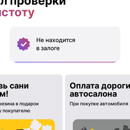
л проверки
истоту
Не находится
в залоге
вь сани
Оплата дороги
м!
автосалона
резина в подарок
При покупке автомобиля
 покупателю