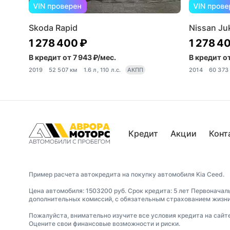
Skoda Rapid
Nissan Ju
1 278 400 ₽
1 278 4
В кредит от 7 943 ₽/мес.
В кредит от
2019
52 507 км
1.6 л, 110 л.с.
АКПП
2014
60 373
Кредит
Акции
Конт
Пример расчета автокредита на покупку автомобиля Kia Ceed.
Цена автомобиля: 1503200 руб. Срок кредита: 5 лет Первоначал
дополнительных комиссий, с обязательным страхованием жизни 
Пожалуйста, внимательно изучите все условия кредита на сайт
Оцените свои финансовые возможности и риски.