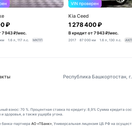
ke
Kia Ceed
00 ₽
1 278 400 ₽
 7 943 ₽/мес.
В кредит от 7 943 ₽/мес.
 км
1.6 л, 117 л.с.
МКПП
2017
87 000 км
1.6 л, 130 л.с.
АК
акты
Республика Башкортостан, г.
ьный взнос: 70 %. Процентная ставка по кредиту: 8,9% Сумма кредита со
и здоровья, а также ущерба угона.
е банка-партнера
АО «ТБанк»
, Универсальная лицензия ЦБ РФ на осущест