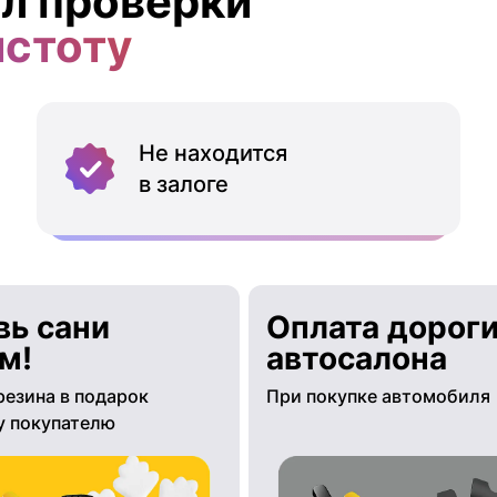
л проверки
истоту
Не находится
в залоге
вь сани
Оплата дороги
м!
автосалона
резина в подарок
При покупке автомобиля
 покупателю