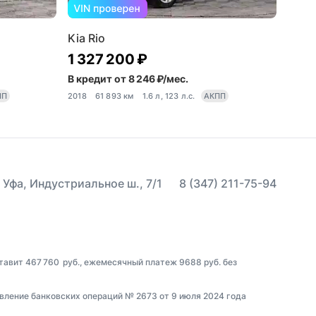
Kia Rio
1 327 200 ₽
В кредит от 8 246 ₽/мес.
ПП
2018
61 893 км
1.6 л, 123 л.с.
АКПП
 Уфа, Индустриальное ш., 7/1
8 (347) 211-75-94
тавит 467 760 руб., ежемесячный платеж 9688 руб. без
вление банковских операций № 2673 от 9 июля 2024 года