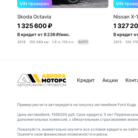
Skoda Octavia
Nissan X-T
1 325 600 ₽
1 327 2
В кредит от 8 236 ₽/мес.
В кредит от
2018
155 043 км
1.6 л, 110 л.с.
АКПП
2015
126 17
Кредит
Акции
Конт
Пример расчета автокредита на покупку автомобиля Ford Kuga.
Цена автомобиля: 1559200 руб. Срок кредита: 5 лет Первоначал
дополнительных комиссий, с обязательным страхованием жизни 
Пожалуйста, внимательно изучите все условия кредита на сайт
Оцените свои финансовые возможности и риски.