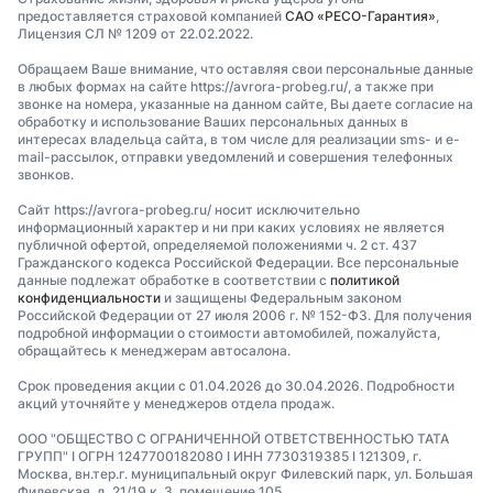
предоставляется страховой компанией
САО «РЕСО-Гарантия»
,
Лицензия СЛ № 1209 от 22.02.2022.
Обращаем Ваше внимание, что оставляя свои персональные данные
в любых формах на сайте https://avrora-probeg.ru/, а также при
звонке на номера, указанные на данном сайте, Вы даете согласие на
обработку и использование Ваших персональных данных в
интересах владельца сайта, в том числе для реализации sms- и e-
mail-рассылок, отправки уведомлений и совершения телефонных
звонков.
Сайт https://avrora-probeg.ru/ носит исключительно
информационный характер и ни при каких условиях не является
публичной офертой, определяемой положениями ч. 2 ст. 437
Гражданского кодекса Российской Федерации. Все персональные
данные подлежат обработке в соответствии с
политикой
конфиденциальности
и защищены Федеральным законом
Российской Федерации от 27 июля 2006 г. № 152-ФЗ. Для получения
подробной информации о стоимости автомобилей, пожалуйста,
обращайтесь к менеджерам автосалона.
Срок проведения акции с 01.04.2026 до 30.04.2026. Подробности
акций уточняйте у менеджеров отдела продаж.
ООО "ОБЩЕСТВО С ОГРАНИЧЕННОЙ ОТВЕТСТВЕННОСТЬЮ ТАТА
ГРУПП" I ОГРН 1247700182080 I ИНН 7730319385 I 121309, г.
Москва, вн.тер.г. муниципальный округ Филевский парк, ул. Большая
Филевская, д. 21/19 к. 3, помещение 105.