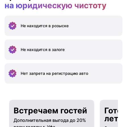
на юридическую чистоту
Не находится
в розыске
Не находится
в залоге
Нет запрета на
регистрацию авто
Встречаем гостей
Готов
лето
Дополнительная выгода до 20%
всем гостям г. Уфа