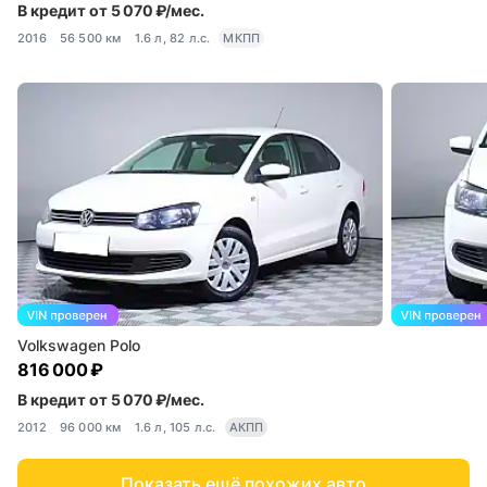
В кредит от 5 070 ₽/мес.
2016
56 500 км
1.6 л, 82 л.с.
МКПП
Volkswagen Polo
816 000 ₽
В кредит от 5 070 ₽/мес.
2012
96 000 км
1.6 л, 105 л.с.
АКПП
Показать ещё похожих авто