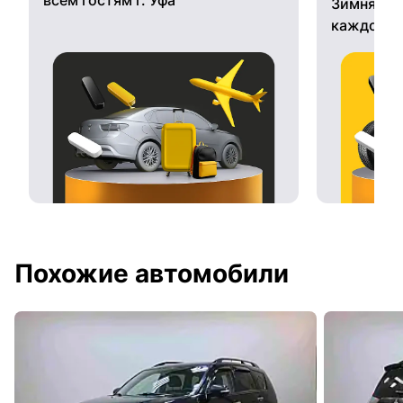
Зимняя ре
каждому 
Похожие автомобили