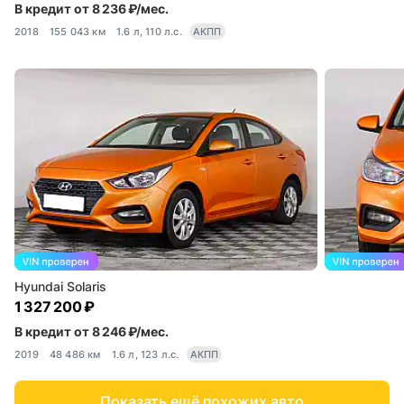
В кредит от 8 236 ₽/мес.
2018
155 043 км
1.6 л, 110 л.с.
АКПП
Hyundai Solaris
1 327 200 ₽
В кредит от 8 246 ₽/мес.
2019
48 486 км
1.6 л, 123 л.с.
АКПП
Показать ещё похожих авто