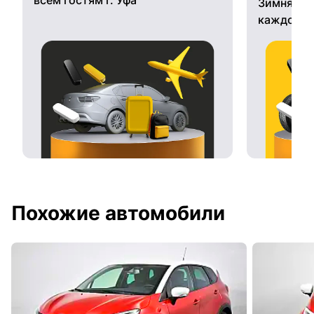
Зимняя ре
каждому 
Похожие автомобили