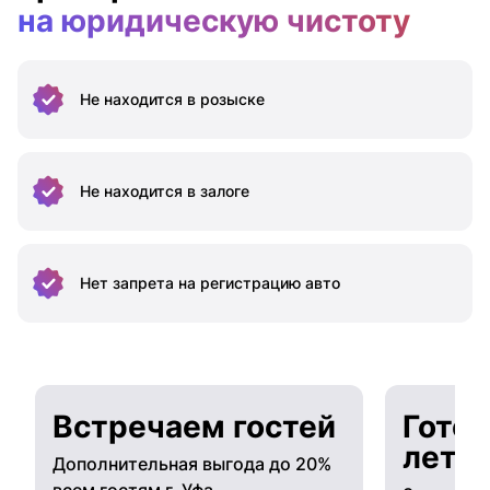
на юридическую чистоту
Не находится
в розыске
Не находится
в залоге
Нет запрета на
регистрацию авто
Встречаем гостей
Готов
лето
Дополнительная выгода до 20%
всем гостям г. Уфа