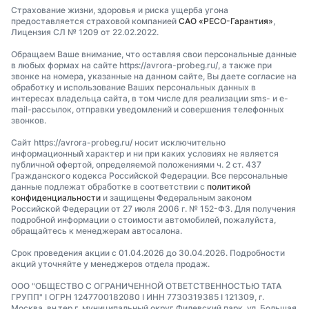
Страхование жизни, здоровья и риска ущерба угона
предоставляется страховой компанией
САО «РЕСО-Гарантия»
,
Лицензия СЛ № 1209 от 22.02.2022.
Обращаем Ваше внимание, что оставляя свои персональные данные
в любых формах на сайте https://avrora-probeg.ru/, а также при
звонке на номера, указанные на данном сайте, Вы даете согласие на
обработку и использование Ваших персональных данных в
интересах владельца сайта, в том числе для реализации sms- и e-
mail-рассылок, отправки уведомлений и совершения телефонных
звонков.
Сайт https://avrora-probeg.ru/ носит исключительно
информационный характер и ни при каких условиях не является
публичной офертой, определяемой положениями ч. 2 ст. 437
Гражданского кодекса Российской Федерации. Все персональные
данные подлежат обработке в соответствии с
политикой
конфиденциальности
и защищены Федеральным законом
Российской Федерации от 27 июля 2006 г. № 152-ФЗ. Для получения
подробной информации о стоимости автомобилей, пожалуйста,
обращайтесь к менеджерам автосалона.
Срок проведения акции с 01.04.2026 до 30.04.2026. Подробности
акций уточняйте у менеджеров отдела продаж.
ООО "ОБЩЕСТВО С ОГРАНИЧЕННОЙ ОТВЕТСТВЕННОСТЬЮ ТАТА
ГРУПП" I ОГРН 1247700182080 I ИНН 7730319385 I 121309, г.
Москва, вн.тер.г. муниципальный округ Филевский парк, ул. Большая