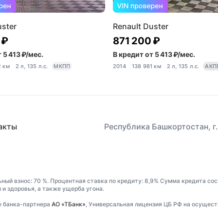
uster
Renault Duster
 ₽
871 200 ₽
 5 413 ₽/мес.
В кредит от 5 413 ₽/мес.
2 км
2 л, 135 л.с.
МКПП
2014
138 981 км
2 л, 135 л.с.
АКП
акты
Республика Башкортостан, г.
ьный взнос: 70 %. Процентная ставка по кредиту: 8,9% Сумма кредита сос
и здоровья, а также ущерба угона.
е банка-партнера
АО «ТБанк»
, Универсальная лицензия ЦБ РФ на осущест