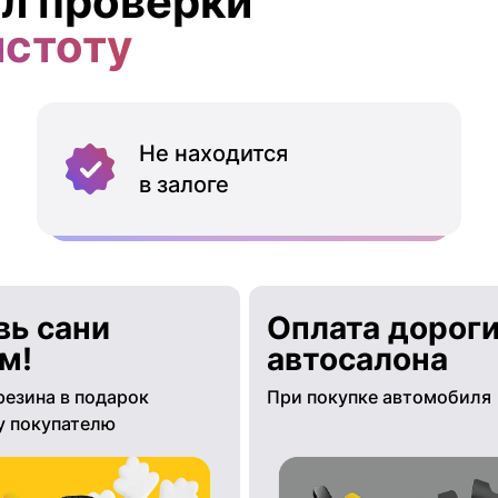
л проверки
истоту
Не находится
в залоге
вь сани
Оплата дороги
м!
автосалона
резина в подарок
При покупке автомобиля
 покупателю