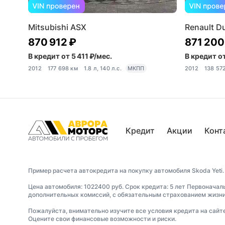
Mitsubishi ASX
Renault D
870 912 ₽
871 200
В кредит от 5 411 ₽/мес.
В кредит от
2012
177 698 км
1.8 л, 140 л.с.
МКПП
2012
138 57
Кредит
Акции
Конт
Пример расчета автокредита на покупку автомобиля Skoda Yeti.
Цена автомобиля: 1022400 руб. Срок кредита: 5 лет Первоначал
дополнительных комиссий, с обязательным страхованием жизни 
Пожалуйста, внимательно изучите все условия кредита на сайт
Оцените свои финансовые возможности и риски.