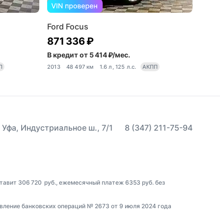
Ford Focus
871 336 ₽
В кредит от 5 414 ₽/мес.
П
2013
48 497 км
1.6 л, 125 л.с.
АКПП
 Уфа, Индустриальное ш., 7/1
8 (347) 211-75-94
тавит 306 720 руб., ежемесячный платеж 6353 руб. без
вление банковских операций № 2673 от 9 июля 2024 года