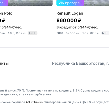
n Polo
Renault Logan
0 ₽
860 000 ₽
 5 344 ₽/мес.
В кредит от 5 344 ₽/мес.
2 км
1.6 л, 110 л.с.
АКПП
2018
57 009 км
1.6 л, 82 л.с.
МКП
акты
Республика Башкортостан, г.
ьный взнос: 70 %. Процентная ставка по кредиту: 8,9% Сумма кредита со
и здоровья, а также ущерба угона.
е банка-партнера
АО «ТБанк»
, Универсальная лицензия ЦБ РФ на осущест