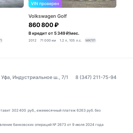
Volkswagen Golf
860 800 ₽
В кредит от 5 349 ₽/мес.
П
2012
71 000 км
1.2 л, 105 л.с.
МКПП
 Уфа, Индустриальное ш., 7/1
8 (347) 211-75-94
ставит 302 400 руб., ежемесячный платеж 6263 руб. без
вление банковских операций № 2673 от 9 июля 2024 года