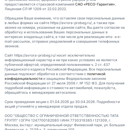
предоставляется страховой компанией
САО «РЕСО-Гарантия»
,
Лицензия СЛ № 1209 от 22.02.2022.
Обращаем Ваше внимание, что оставляя свои персональные данные
в любых формах на сайте https://avrora-probeg.ru/, а также при
звонке на номера, указанные на данном сайте, Вы даете согласие на
обработку и использование Ваших персональных данных в
интересах владельца сайта, в том числе для реализации sms- и e-
mail-рассылок, отправки уведомлений и совершения телефонных
звонков.
Сайт https://avrora-probeg.ru/ носит исключительно
информационный характер и ни при каких условиях не является
публичной офертой, определяемой положениями ч. 2 ст. 437
Гражданского кодекса Российской Федерации. Все персональные
данные подлежат обработке в соответствии с
политикой
конфиденциальности
и защищены Федеральным законом
Российской Федерации от 27 июля 2006 г. № 152-ФЗ. Для получения
подробной информации о стоимости автомобилей, пожалуйста,
обращайтесь к менеджерам автосалона.
Срок проведения акции с 01.04.2026 до 30.04.2026. Подробности
акций уточняйте у менеджеров отдела продаж.
ООО "ОБЩЕСТВО С ОГРАНИЧЕННОЙ ОТВЕТСТВЕННОСТЬЮ ТАТА
ГРУПП" I ОГРН 1247700182080 I ИНН 7730319385 I 121309, г.
Москва, вн.тер.г. муниципальный округ Филевский парк, ул. Большая
Филевская, д. 21/19 к. 3, помещение 105.