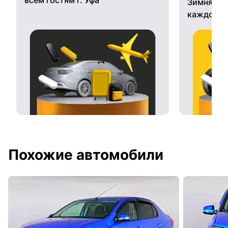
Зимняя ре
каждому 
Похожие автомобили