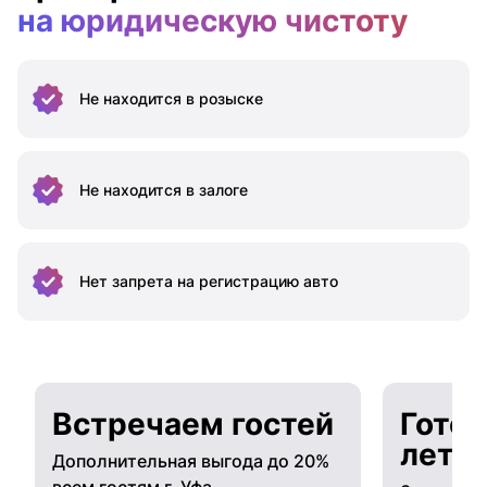
на юридическую чистоту
Не находится
в розыске
Не находится
в залоге
Нет запрета на
регистрацию авто
Встречаем гостей
Готов
лето
Дополнительная выгода до 20%
всем гостям г. Уфа