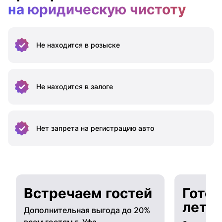
на юридическую чистоту
Не находится
в розыске
Не находится
в залоге
Нет запрета на
регистрацию авто
Встречаем гостей
Готов
лето
Дополнительная выгода до 20%
всем гостям г. Уфа