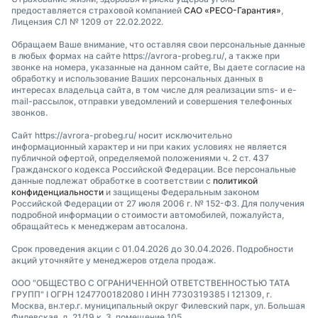
предоставляется страховой компанией
САО «РЕСО-Гарантия»
,
Лицензия СЛ № 1209 от 22.02.2022.
Обращаем Ваше внимание, что оставляя свои персональные данные
в любых формах на сайте https://avrora-probeg.ru/, а также при
звонке на номера, указанные на данном сайте, Вы даете согласие на
обработку и использование Ваших персональных данных в
интересах владельца сайта, в том числе для реализации sms- и e-
mail-рассылок, отправки уведомлений и совершения телефонных
звонков.
Сайт https://avrora-probeg.ru/ носит исключительно
информационный характер и ни при каких условиях не является
публичной офертой, определяемой положениями ч. 2 ст. 437
Гражданского кодекса Российской Федерации. Все персональные
данные подлежат обработке в соответствии с
политикой
конфиденциальности
и защищены Федеральным законом
Российской Федерации от 27 июля 2006 г. № 152-ФЗ. Для получения
подробной информации о стоимости автомобилей, пожалуйста,
обращайтесь к менеджерам автосалона.
Срок проведения акции с 01.04.2026 до 30.04.2026. Подробности
акций уточняйте у менеджеров отдела продаж.
ООО "ОБЩЕСТВО С ОГРАНИЧЕННОЙ ОТВЕТСТВЕННОСТЬЮ ТАТА
ГРУПП" I ОГРН 1247700182080 I ИНН 7730319385 I 121309, г.
Москва, вн.тер.г. муниципальный округ Филевский парк, ул. Большая
Филевская, д. 21/19 к. 3, помещение 105.