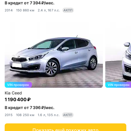
В кредит от 7 394 ₽/мес.
2014
150 860 км
2.4 л, 167 л.с.
АКПП
Kia Ceed
1 190 400 ₽
В кредит от 7 396 ₽/мес.
2015
108 250 км
1.6 л, 135 л.с.
АКПП
Показать ещё похожих авто