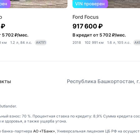
o
Ford Focus
 ₽
917 600 ₽
 5 702 ₽/мес.
В кредит от 5 702 ₽/мес.
0 км
1.2 л, 84 л.с.
АКПП
2018
102 991 км
1.6 л, 105 л.с.
АК
акты
Республика Башкортостан, г.
utlander.
ьный взнос: 70 %. Процентная ставка по кредиту: 8,9% Сумма кредита сос
и здоровья, а также ущерба угона.
е банка-партнера
АО «ТБанк»
, Универсальная лицензия ЦБ РФ на осущест