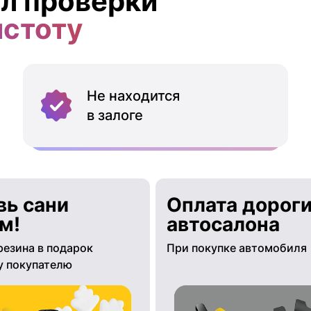
л проверки
истоту
Не находится
в залоге
вь сани
Оплата дороги
м!
автосалона
резина в подарок
При покупке автомобиля
 покупателю