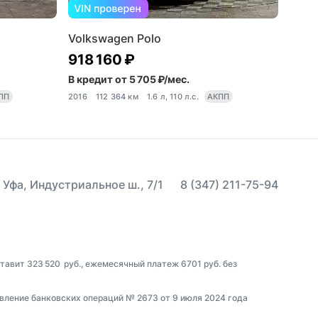
Volkswagen Polo
918 160 ₽
В кредит от 5 705 ₽/мес.
ПП
2016
112 364 км
1.6 л, 110 л.с.
АКПП
 Уфа, Индустриальное ш., 7/1
8 (347) 211-75-94
тавит 323 520 руб., ежемесячный платеж 6701 руб. без
вление банковских операций № 2673 от 9 июля 2024 года