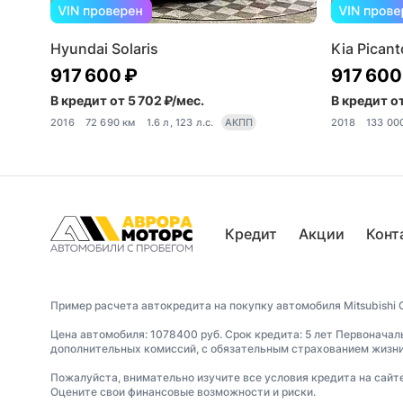
Hyundai Solaris
Kia Picant
917 600 ₽
917 600
В кредит от 5 702 ₽/мес.
В кредит от
2016
72 690 км
1.6 л, 123 л.с.
АКПП
2018
133 00
Кредит
Акции
Конт
Пример расчета автокредита на покупку автомобиля Mitsubishi O
Цена автомобиля: 1078400 руб. Срок кредита: 5 лет Первоначал
дополнительных комиссий, с обязательным страхованием жизни 
Пожалуйста, внимательно изучите все условия кредита на сайт
Оцените свои финансовые возможности и риски.