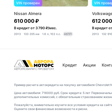
Nissan Almera
Volkswage
610 000 ₽
612 000
В кредит от 3 790 ₽/мес.
В кредит от
2013
133 205 км
1.6 л, 102 л.с.
АКПП
2013
132 91
Кредит
Акции
Конт
Пример расчета автокредита на покупку автомобиля Chevrolet N
Цена автомобиля: 716000 руб. Срок кредита: 5 лет Первоначаль
дополнительных комиссий, с обязательным страхованием жизни 
Пожалуйста, внимательно изучите все условия кредита на сайт
Оцените свои финансовые возможности и риски.