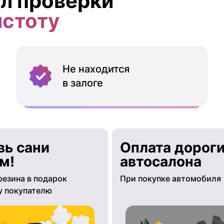
л проверки
истоту
Не находится
в залоге
вь сани
Оплата дороги
м!
автосалона
резина в подарок
При покупке автомобиля
 покупателю