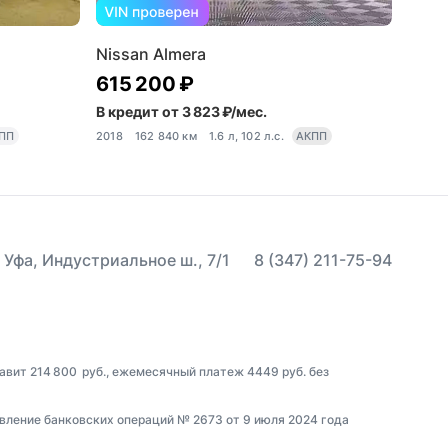
Nissan Almera
615 200 ₽
В кредит от 3 823 ₽/мес.
ПП
2018
162 840 км
1.6 л, 102 л.с.
АКПП
 Уфа, Индустриальное ш., 7/1
8 (347) 211-75-94
авит 214 800 руб., ежемесячный платеж 4449 руб. без
вление банковских операций № 2673 от 9 июля 2024 года