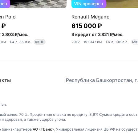
n Polo
Renault Megane
 ₽
615 000 ₽
 3 803 ₽/мес.
В кредит от 3 821 ₽/мес.
0 км
1.4 л, 85 л.с.
АКПП
2012
151 347 км
1.6 л, 106 л.с.
МК
акты
Республика Башкортостан, г.
iva.
ный взнос: 70 %. Процентная ставка по кредиту: 8,9% Сумма кредита сост
и здоровья, а также ущерба угона.
е банка-партнера
АО «ТБанк»
, Универсальная лицензия ЦБ РФ на осущест