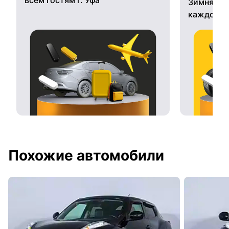
Зимняя ре
каждому 
Похожие автомобили