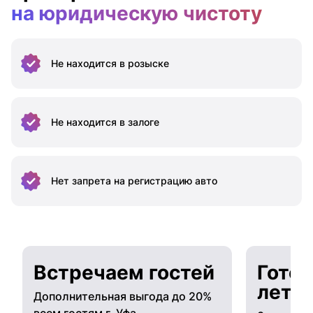
на юридическую чистоту
Не находится
в розыске
Не находится
в залоге
Нет запрета на
регистрацию авто
Встречаем гостей
Готов
лето
Дополнительная выгода до 20%
всем гостям г. Уфа