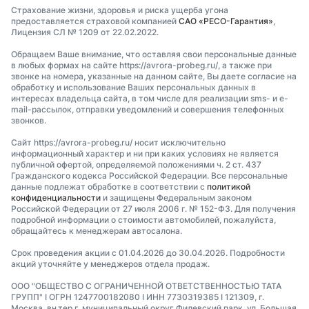
Страхование жизни, здоровья и риска ущерба угона
предоставляется страховой компанией
САО «РЕСО-Гарантия»
,
Лицензия СЛ № 1209 от 22.02.2022.
Обращаем Ваше внимание, что оставляя свои персональные данные
в любых формах на сайте https://avrora-probeg.ru/, а также при
звонке на номера, указанные на данном сайте, Вы даете согласие на
обработку и использование Ваших персональных данных в
интересах владельца сайта, в том числе для реализации sms- и e-
mail-рассылок, отправки уведомлений и совершения телефонных
звонков.
Сайт https://avrora-probeg.ru/ носит исключительно
информационный характер и ни при каких условиях не является
публичной офертой, определяемой положениями ч. 2 ст. 437
Гражданского кодекса Российской Федерации. Все персональные
данные подлежат обработке в соответствии с
политикой
конфиденциальности
и защищены Федеральным законом
Российской Федерации от 27 июля 2006 г. № 152-ФЗ. Для получения
подробной информации о стоимости автомобилей, пожалуйста,
обращайтесь к менеджерам автосалона.
Срок проведения акции с 01.04.2026 до 30.04.2026. Подробности
акций уточняйте у менеджеров отдела продаж.
ООО "ОБЩЕСТВО С ОГРАНИЧЕННОЙ ОТВЕТСТВЕННОСТЬЮ ТАТА
ГРУПП" I ОГРН 1247700182080 I ИНН 7730319385 I 121309, г.
Москва, вн.тер.г. муниципальный округ Филевский парк, ул. Большая