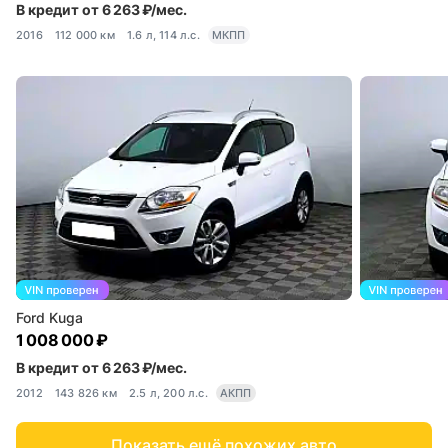
В кредит от 6 263 ₽/мес.
2016
112 000 км
1.6 л, 114 л.с.
МКПП
Ford Kuga
1 008 000 ₽
В кредит от 6 263 ₽/мес.
2012
143 826 км
2.5 л, 200 л.с.
АКПП
Показать ещё похожих авто