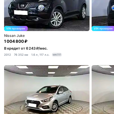
Nissan Juke
1 004 800 ₽
В кредит от 6 243 ₽/мес.
2012
76 352 км
1.6 л, 117 л.с.
МКПП