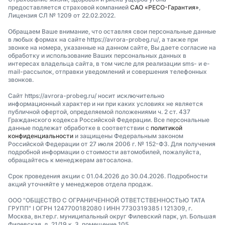
предоставляется страховой компанией
САО «РЕСО-Гарантия»
,
Лицензия СЛ № 1209 от 22.02.2022.
Обращаем Ваше внимание, что оставляя свои персональные данные
в любых формах на сайте https://avrora-probeg.ru/, а также при
звонке на номера, указанные на данном сайте, Вы даете согласие на
обработку и использование Ваших персональных данных в
интересах владельца сайта, в том числе для реализации sms- и e-
mail-рассылок, отправки уведомлений и совершения телефонных
звонков.
Сайт https://avrora-probeg.ru/ носит исключительно
информационный характер и ни при каких условиях не является
публичной офертой, определяемой положениями ч. 2 ст. 437
Гражданского кодекса Российской Федерации. Все персональные
данные подлежат обработке в соответствии с
политикой
конфиденциальности
и защищены Федеральным законом
Российской Федерации от 27 июля 2006 г. № 152-ФЗ. Для получения
подробной информации о стоимости автомобилей, пожалуйста,
обращайтесь к менеджерам автосалона.
Срок проведения акции с 01.04.2026 до 30.04.2026. Подробности
акций уточняйте у менеджеров отдела продаж.
ООО "ОБЩЕСТВО С ОГРАНИЧЕННОЙ ОТВЕТСТВЕННОСТЬЮ ТАТА
ГРУПП" I ОГРН 1247700182080 I ИНН 7730319385 I 121309, г.
Москва, вн.тер.г. муниципальный округ Филевский парк, ул. Большая
Филевская, д. 21/19 к. 3, помещение 105.