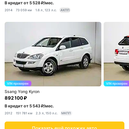
В кредит от 5 528 ₽/мес.
2014
73 059 км
1.6 л, 123 л.с.
АКПП
Ssang Yong Kyron
892 100 ₽
В кредит от 5 543 ₽/мес.
2012
151 781 км
2.3 л, 150 л.с.
МКПП
Показать ещё похожих авто