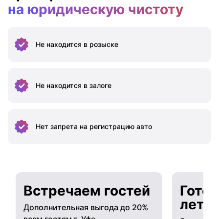
на юридическую чистоту
Не находится
в розыске
Не находится
в залоге
Нет запрета на
регистрацию авто
Встречаем гостей
Готов
лето
Дополнительная выгода до 20%
всем гостям г. Уфа