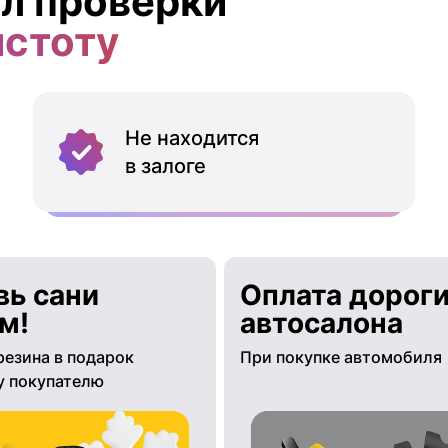
л проверки
истоту
Не находится
в залоге
вь сани
Оплата дороги
м!
автосалона
резина в подарок
При покупке автомобиля
 покупателю