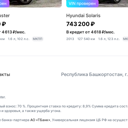
uster
Hyundai Solaris
 ₽
743 200 ₽
 4 613 ₽/мес.
В кредит от 4 618 ₽/мес.
 км
1.6 л, 102 л.с.
МКПП
2013
127 540 км
1.6 л, 123 л.с.
МК
акты
Республика Башкортостан, г.
ter.
ный взнос: 70 %. Процентная ставка по кредиту: 8,9% Сумма кредита сост
и здоровья, а также ущерба угона.
е банка-партнера
АО «ТБанк»
, Универсальная лицензия ЦБ РФ на осущест