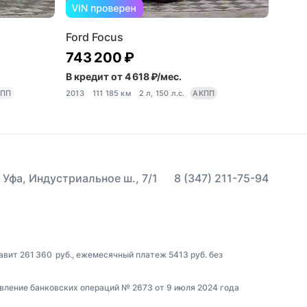
Ford Focus
743 200 ₽
В кредит от 4 618 ₽/мес.
ПП
2013
111 185 км
2 л, 150 л.с.
АКПП
 Уфа, Индустриальное ш., 7/1
8 (347) 211-75-94
авит 261 360 руб., ежемесячный платеж 5413 руб. без
вление банковских операций № 2673 от 9 июля 2024 года