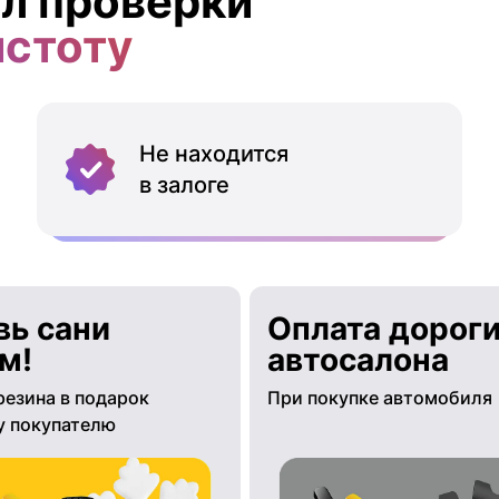
л проверки
истоту
Не находится
в залоге
вь сани
Оплата дороги
м!
автосалона
резина в подарок
При покупке автомобиля
 покупателю