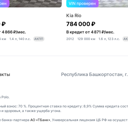
Kia Rio
 ₽
784 000 ₽
 4 866 ₽/мес.
В кредит от 4 871 ₽/мес.
6 км
1.4 л, 140 л.с.
АКПП
2012
129 000 км
1.6 л, 123 л.с.
АК
акты
Республика Башкортостан, г.
 Polo.
ный взнос: 70 %. Процентная ставка по кредиту: 8,9% Сумма кредита сост
и здоровья, а также ущерба угона.
е банка-партнера
АО «ТБанк»
, Универсальная лицензия ЦБ РФ на осущест