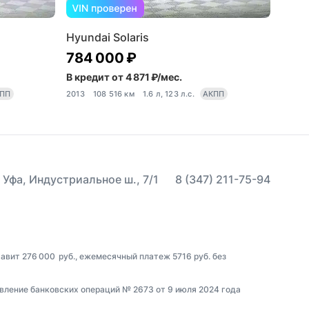
Hyundai Solaris
784 000 ₽
В кредит от 4 871 ₽/мес.
ПП
2013
108 516 км
1.6 л, 123 л.с.
АКПП
 Уфа, Индустриальное ш., 7/1
8 (347) 211-75-94
авит 276 000 руб., ежемесячный платеж 5716 руб. без
вление банковских операций № 2673 от 9 июля 2024 года