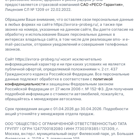
предоставляется страховой компанией
САО «РЕСО-Гарантия»
,
Лицензия СЛ № 1209 от 22.02.2022.
Обращаем Ваше внимание, что оставляя свои персональные данные
в любых формах на сайте https://avrora-probeg.ru/, а также при
звонке на номера, указанные на данном сайте, Вы даете согласие на
обработку и использование Ваших персональных данных в
интересах владельца сайта, в том числе для реализации sms- и e-
mail-рассылок, отправки уведомлений и совершения телефонных
звонков.
Сайт https://avrora-probeg.ru/ носит исключительно
информационный характер и ни при каких условиях не является
публичной офертой, определяемой положениями ч. 2 ст. 437
Гражданского кодекса Российской Федерации. Все персональные
данные подлежат обработке в соответствии с
политикой
конфиденциальности
и защищены Федеральным законом
Российской Федерации от 27 июля 2006 г. № 152-ФЗ. Для получения
подробной информации о стоимости автомобилей, пожалуйста,
обращайтесь к менеджерам автосалона.
Срок проведения акции с 01.04.2026 до 30.04.2026. Подробности
акций уточняйте у менеджеров отдела продаж.
ООО "ОБЩЕСТВО С ОГРАНИЧЕННОЙ ОТВЕТСТВЕННОСТЬЮ ТАТА
ГРУПП" I ОГРН 1247700182080 I ИНН 7730319385 I 121309, г.
Москва, вн.тер.г. муниципальный округ Филевский парк, ул. Большая
Филевская, д. 21/19 к. 3, помещение 105.