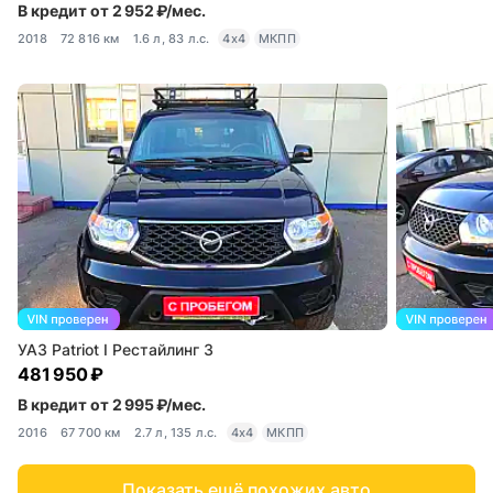
В кредит от 2 952 ₽/мес.
2018
72 816 км
1.6 л, 83 л.с.
4x4
МКПП
УАЗ Patriot I Рестайлинг 3
481 950 ₽
В кредит от 2 995 ₽/мес.
2016
67 700 км
2.7 л, 135 л.с.
4x4
МКПП
Показать ещё похожих авто