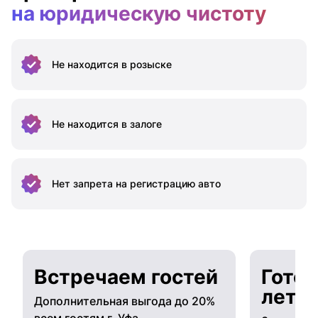
на юридическую чистоту
Не находится
в розыске
Не находится
в залоге
Нет запрета на
регистрацию авто
Встречаем гостей
Готов
лето
Дополнительная выгода до 20%
всем гостям г. Уфа