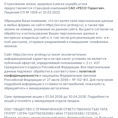
Страхование жизни, здоровья и риска ущерба угона
предоставляется страховой компанией
САО «РЕСО-Гарантия»
,
Лицензия СЛ № 1209 от 22.02.2022.
Обращаем Ваше внимание, что оставляя свои персональные данные
в любых формах на сайте https://avrora-probeg.ru/, а также при
звонке на номера, указанные на данном сайте, Вы даете согласие на
обработку и использование Ваших персональных данных в
интересах владельца сайта, в том числе для реализации sms- и e-
mail-рассылок, отправки уведомлений и совершения телефонных
звонков.
Сайт https://avrora-probeg.ru/ носит исключительно
информационный характер и ни при каких условиях не является
публичной офертой, определяемой положениями ч. 2 ст. 437
Гражданского кодекса Российской Федерации. Все персональные
данные подлежат обработке в соответствии с
политикой
конфиденциальности
и защищены Федеральным законом
Российской Федерации от 27 июля 2006 г. № 152-ФЗ. Для получения
подробной информации о стоимости автомобилей, пожалуйста,
обращайтесь к менеджерам автосалона.
Срок проведения акции с 01.04.2026 до 30.04.2026. Подробности
акций уточняйте у менеджеров отдела продаж.
ООО "ОБЩЕСТВО С ОГРАНИЧЕННОЙ ОТВЕТСТВЕННОСТЬЮ ТАТА
ГРУПП" I ОГРН 1247700182080 I ИНН 7730319385 I 121309, г.
Москва, вн.тер.г. муниципальный округ Филевский парк, ул. Большая