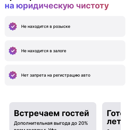
на юридическую чистоту
Не находится
в розыске
Не находится
в залоге
Нет запрета на
регистрацию авто
Встречаем гостей
Готов
лето
Дополнительная выгода до 20%
всем гостям г. Уфа