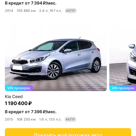
В кредит от 7 394 ₽/мес.
2014
150 860 км
2.4 л, 167 л.с.
АКПП
Kia Ceed
1 190 400 ₽
В кредит от 7 396 ₽/мес.
2015
108 250 км
1.6 л, 135 л.с.
АКПП
Показать ещё похожих авто