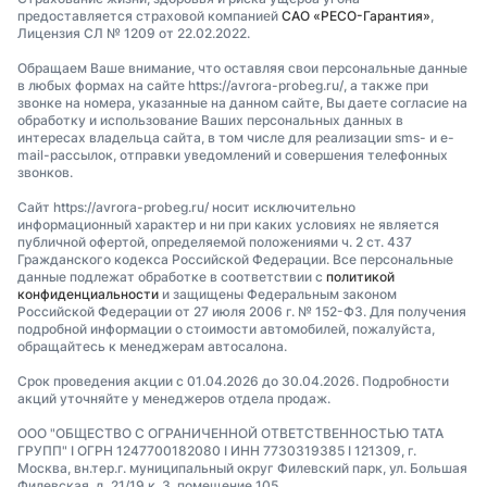
предоставляется страховой компанией
САО «РЕСО-Гарантия»
,
Лицензия СЛ № 1209 от 22.02.2022.
Обращаем Ваше внимание, что оставляя свои персональные данные
в любых формах на сайте https://avrora-probeg.ru/, а также при
звонке на номера, указанные на данном сайте, Вы даете согласие на
обработку и использование Ваших персональных данных в
интересах владельца сайта, в том числе для реализации sms- и e-
mail-рассылок, отправки уведомлений и совершения телефонных
звонков.
Сайт https://avrora-probeg.ru/ носит исключительно
информационный характер и ни при каких условиях не является
публичной офертой, определяемой положениями ч. 2 ст. 437
Гражданского кодекса Российской Федерации. Все персональные
данные подлежат обработке в соответствии с
политикой
конфиденциальности
и защищены Федеральным законом
Российской Федерации от 27 июля 2006 г. № 152-ФЗ. Для получения
подробной информации о стоимости автомобилей, пожалуйста,
обращайтесь к менеджерам автосалона.
Срок проведения акции с 01.04.2026 до 30.04.2026. Подробности
акций уточняйте у менеджеров отдела продаж.
ООО "ОБЩЕСТВО С ОГРАНИЧЕННОЙ ОТВЕТСТВЕННОСТЬЮ ТАТА
ГРУПП" I ОГРН 1247700182080 I ИНН 7730319385 I 121309, г.
Москва, вн.тер.г. муниципальный округ Филевский парк, ул. Большая
Филевская, д. 21/19 к. 3, помещение 105.