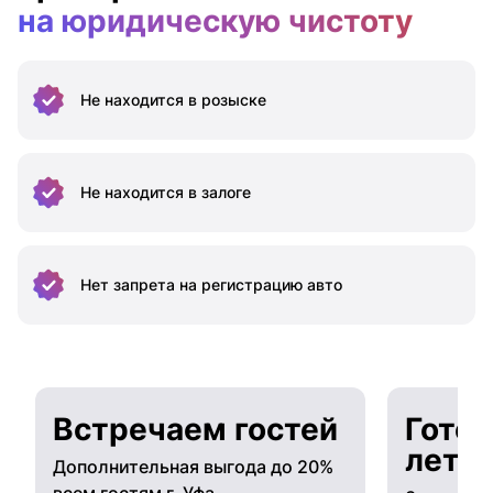
на юридическую чистоту
Не находится
в розыске
Не находится
в залоге
Нет запрета на
регистрацию авто
Встречаем гостей
Готов
лето
Дополнительная выгода до 20%
всем гостям г. Уфа