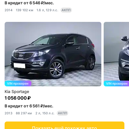
В кредит от 6 546 ₽/мес.
2014
139 102 км
1.6 л, 129 л.с.
АКПП
Kia Sportage
1 056 000 ₽
В кредит от 6 561 ₽/мес.
2013
88 297 км
2 л, 150 л.с.
АКПП
Показать ещё похожих авто