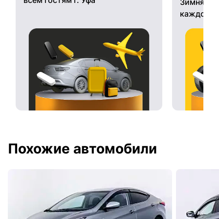
Зимняя ре
каждому 
Похожие автомобили