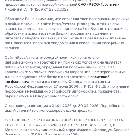
предоставляется страховой компанией
САО «РЕСО-Гарантия»
,
Лицензия СЛ № 1209 от 22.02.2022.
Обращаем Ваше внимание, что оставляя свои персональные данные
в любых формах на сайте https://avrora-probeg.ru/, а также при
звонке на номера, указанные на данном сайте, Вы даете согласие на
обработку и использование Ваших персональных данных в
интересах владельца сайта, в том числе для реализации sms- и e-
mail-рассылок, отправки уведомлений и совершения телефонных
звонков.
Сайт https://avrora-probeg.ru/ носит исключительно
информационный характер и ни при каких условиях не является
публичной офертой, определяемой положениями ч. 2 ст. 437
Гражданского кодекса Российской Федерации. Все персональные
данные подлежат обработке в соответствии с
политикой
конфиденциальности
и защищены Федеральным законом
Российской Федерации от 27 июля 2006 г. № 152-ФЗ. Для получения
подробной информации о стоимости автомобилей, пожалуйста,
обращайтесь к менеджерам автосалона.
Срок проведения акции с 01.04.2026 до 30.04.2026. Подробности
акций уточняйте у менеджеров отдела продаж.
ООО "ОБЩЕСТВО С ОГРАНИЧЕННОЙ ОТВЕТСТВЕННОСТЬЮ ТАТА
ГРУПП" I ОГРН 1247700182080 I ИНН 7730319385 I 121309, г.
Москва, вн.тер.г. муниципальный округ Филевский парк, ул. Большая
Филевская, д. 21/19 к. 3, помещение 105.