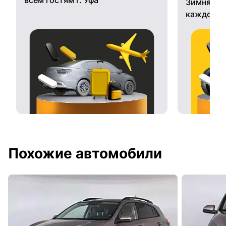
Зимняя ре
каждому 
Похожие автомобили