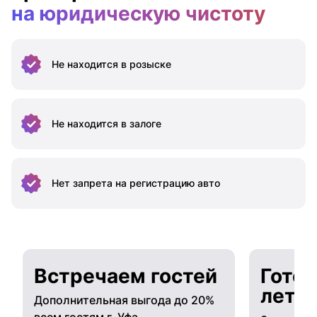
на юридическую чистоту
Не находится
в розыске
Не находится
в залоге
Нет запрета на
регистрацию авто
Встречаем гостей
Готов
лето
Дополнительная выгода до 20%
всем гостям г. Уфа