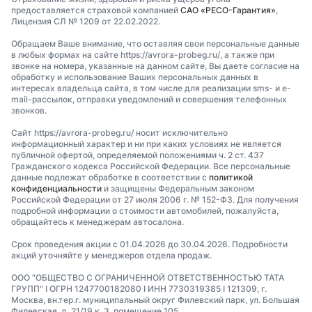
предоставляется страховой компанией
САО «РЕСО-Гарантия»
,
Лицензия СЛ № 1209 от 22.02.2022.
Обращаем Ваше внимание, что оставляя свои персональные данные
в любых формах на сайте https://avrora-probeg.ru/, а также при
звонке на номера, указанные на данном сайте, Вы даете согласие на
обработку и использование Ваших персональных данных в
интересах владельца сайта, в том числе для реализации sms- и e-
mail-рассылок, отправки уведомлений и совершения телефонных
звонков.
Сайт https://avrora-probeg.ru/ носит исключительно
информационный характер и ни при каких условиях не является
публичной офертой, определяемой положениями ч. 2 ст. 437
Гражданского кодекса Российской Федерации. Все персональные
данные подлежат обработке в соответствии с
политикой
конфиденциальности
и защищены Федеральным законом
Российской Федерации от 27 июля 2006 г. № 152-ФЗ. Для получения
подробной информации о стоимости автомобилей, пожалуйста,
обращайтесь к менеджерам автосалона.
Срок проведения акции с 01.04.2026 до 30.04.2026. Подробности
акций уточняйте у менеджеров отдела продаж.
ООО "ОБЩЕСТВО С ОГРАНИЧЕННОЙ ОТВЕТСТВЕННОСТЬЮ ТАТА
ГРУПП" I ОГРН 1247700182080 I ИНН 7730319385 I 121309, г.
Москва, вн.тер.г. муниципальный округ Филевский парк, ул. Большая
Филевская, д. 21/19 к. 3, помещение 105.