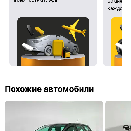
Зимняя ре
каждому 
Похожие автомобили