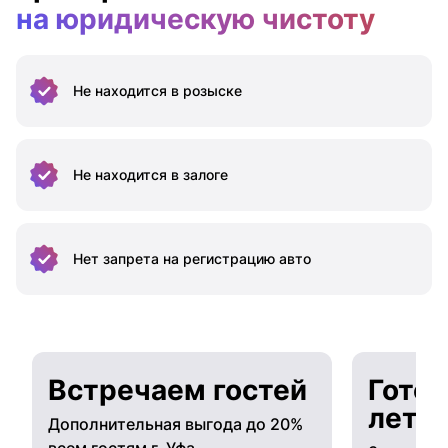
на юридическую чистоту
Не находится
в розыске
Не находится
в залоге
Нет запрета на
регистрацию авто
Встречаем гостей
Готов
лето
Дополнительная выгода до 20%
всем гостям г. Уфа