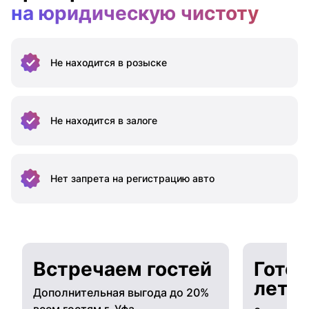
на юридическую чистоту
Не находится
в розыске
Не находится
в залоге
Нет запрета на
регистрацию авто
Встречаем гостей
Готов
лето
Дополнительная выгода до 20%
всем гостям г. Уфа