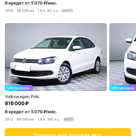
В кредит от 5 070 ₽/мес.
2016
56 500 км
1.6 л, 82 л.с.
МКПП
Volkswagen Polo
816 000 ₽
В кредит от 5 070 ₽/мес.
2012
96 000 км
1.6 л, 105 л.с.
АКПП
Показать ещё похожих авто