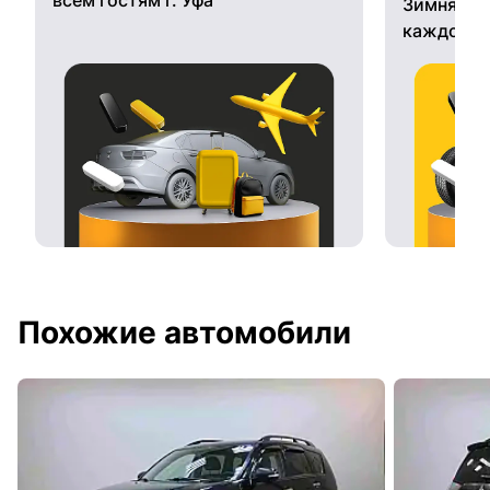
Зимняя ре
каждому 
Похожие автомобили