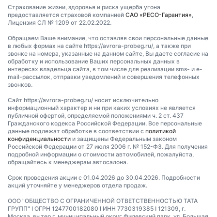
Страхование жизни, здоровья и риска ущерба угона
предоставляется страховой компанией
САО «РЕСО-Гарантия»
,
Лицензия СЛ № 1209 от 22.02.2022.
Обращаем Ваше внимание, что оставляя свои персональные данные
в любых формах на сайте https://avrora-probeg.ru/, а также при
звонке на номера, указанные на данном сайте, Вы даете согласие на
обработку и использование Ваших персональных данных в
интересах владельца сайта, в том числе для реализации sms- и e-
mail-рассылок, отправки уведомлений и совершения телефонных
звонков.
Сайт https://avrora-probeg.ru/ носит исключительно
информационный характер и ни при каких условиях не является
публичной офертой, определяемой положениями ч. 2 ст. 437
Гражданского кодекса Российской Федерации. Все персональные
данные подлежат обработке в соответствии с
политикой
конфиденциальности
и защищены Федеральным законом
Российской Федерации от 27 июля 2006 г. № 152-ФЗ. Для получения
подробной информации о стоимости автомобилей, пожалуйста,
обращайтесь к менеджерам автосалона.
Срок проведения акции с 01.04.2026 до 30.04.2026. Подробности
акций уточняйте у менеджеров отдела продаж.
ООО "ОБЩЕСТВО С ОГРАНИЧЕННОЙ ОТВЕТСТВЕННОСТЬЮ ТАТА
ГРУПП" I ОГРН 1247700182080 I ИНН 7730319385 I 121309, г.
Москва, вн.тер.г. муниципальный округ Филевский парк, ул. Большая