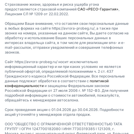
Страхование жизни, здоровья и риска ущерба угона
предоставляется страховой компанией
САО «РЕСО-Гарантия»
,
Лицензия СЛ № 1209 от 22.02.2022.
Обращаем Ваше внимание, что оставляя свои персональные данные
в любых формах на сайте https://avrora-probeg.ru/, а также при
звонке на номера, указанные на данном сайте, Вы даете согласие на
обработку и использование Ваших персональных данных в
интересах владельца сайта, в том числе для реализации sms- и e-
mail-рассылок, отправки уведомлений и совершения телефонных
звонков.
Сайт https://avrora-probeg.ru/ носит исключительно
информационный характер и ни при каких условиях не является
публичной офертой, определяемой положениями ч. 2 ст. 437
Гражданского кодекса Российской Федерации. Все персональные
данные подлежат обработке в соответствии с
политикой
конфиденциальности
и защищены Федеральным законом
Российской Федерации от 27 июля 2006 г. № 152-ФЗ. Для получения
подробной информации о стоимости автомобилей, пожалуйста,
обращайтесь к менеджерам автосалона.
Срок проведения акции с 01.04.2026 до 30.04.2026. Подробности
акций уточняйте у менеджеров отдела продаж.
ООО "ОБЩЕСТВО С ОГРАНИЧЕННОЙ ОТВЕТСТВЕННОСТЬЮ ТАТА
ГРУПП" I ОГРН 1247700182080 I ИНН 7730319385 I 121309, г.
Москва, вн.тер.г. муниципальный округ Филевский парк, ул. Большая