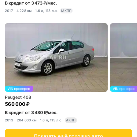
В кредит от 3 473 ₽/мес.
2017
4 228 км
1.6 л, 113 л.с.
МКПП
Peugeot 408
560 000 ₽
В кредит от 3 480 ₽/мес.
2013
204 000 км
1.6 л, 115 л.с.
АКПП
Показать ещё похожих авто