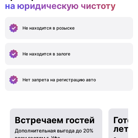
на юридическую чистоту
Не находится
в розыске
Не находится
в залоге
Нет запрета на
регистрацию авто
Встречаем гостей
Готов
лето
Дополнительная выгода до 20%
всем гостям г. Уфа