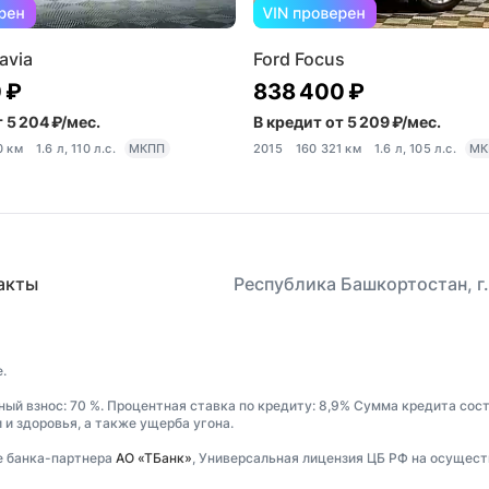
avia
Ford Focus
 ₽
838 400 ₽
 5 204 ₽/мес.
В кредит от 5 209 ₽/мес.
0 км
1.6 л, 110 л.с.
МКПП
2015
160 321 км
1.6 л, 105 л.с.
МК
акты
Республика Башкортостан, г.
.
ный взнос: 70 %. Процентная ставка по кредиту: 8,9% Сумма кредита сос
и здоровья, а также ущерба угона.
е банка-партнера
АО «ТБанк»
, Универсальная лицензия ЦБ РФ на осущест