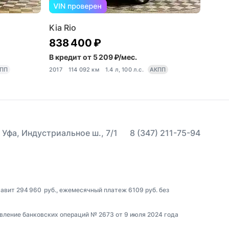
Kia Rio
838 400 ₽
В кредит от 5 209 ₽/мес.
ПП
2017
114 092 км
1.4 л, 100 л.с.
АКПП
 Уфа, Индустриальное ш., 7/1
8 (347) 211-75-94
тавит 294 960 руб., ежемесячный платеж 6109 руб. без
вление банковских операций № 2673 от 9 июля 2024 года