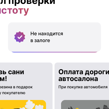
л проверки
истоту
Не находится
в залоге
вь сани
Оплата дороги
м!
автосалона
резина в подарок
При покупке автомобиля
 покупателю