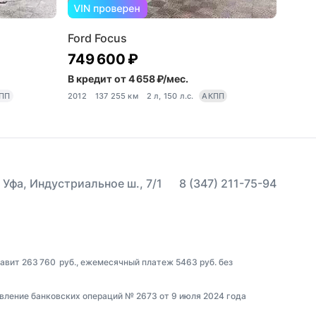
Ford Focus
749 600 ₽
В кредит от 4 658 ₽/мес.
ПП
2012
137 255 км
2 л, 150 л.с.
АКПП
 Уфа, Индустриальное ш., 7/1
8 (347) 211-75-94
тавит 263 760 руб., ежемесячный платеж 5463 руб. без
вление банковских операций № 2673 от 9 июля 2024 года