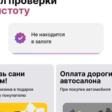
л проверки
истоту
Не находится
в залоге
вь сани
Оплата дороги
м!
автосалона
резина в подарок
При покупке автомобиля
 покупателю