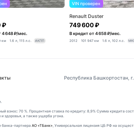
Renault Duster
 ₽
749 600 ₽
 4 648 ₽/мес.
В кредит от 4 658 ₽/мес.
0 км
1.6 л, 115 л.с.
АКПП
2012
101 947 км
1.6 л, 102 л.с.
МК
акты
Республика Башкортостан, г.
.
ный взнос: 70 %. Процентная ставка по кредиту: 8,9% Сумма кредита сос
и здоровья, а также ущерба угона.
е банка-партнера
АО «ТБанк»
, Универсальная лицензия ЦБ РФ на осущест