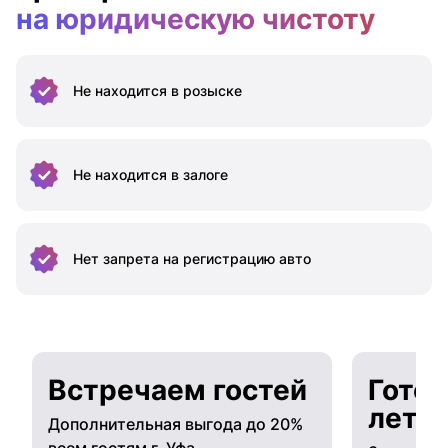
на юридическую чистоту
Не находится
в розыске
Не находится
в залоге
Нет запрета на
регистрацию авто
Встречаем гостей
Готов
лето
Дополнительная выгода до 20%
всем гостям г. Уфа