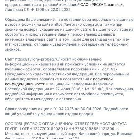
предоставляется страховой компанией
САО «РЕСО-Гарантия»
,
Лицензия СЛ № 1209 от 22.02.2022.
Обращаем Ваше внимание, что оставляя свои персональные данные
в любых формах на сайте https://avrora-probeg.ru/, а также при
звонке на номера, указанные на данном сайте, Вы даете согласие на
обработку и использование Ваших персональных данных в
интересах владельца сайта, в том числе для реализации sms- и e-
mail-рассылок, отправки уведомлений и совершения телефонных
звонков.
Сайт https://avrora-probeg.ru/ носит исключительно
информационный характер и ни при каких условиях не является
публичной офертой, определяемой положениями ч. 2 ст. 437
Гражданского кодекса Российской Федерации. Все персональные
данные подлежат обработке в соответствии с
политикой
конфиденциальности
и защищены Федеральным законом
Российской Федерации от 27 июля 2006 г. № 152-ФЗ. Для получения
подробной информации о стоимости автомобилей, пожалуйста,
обращайтесь к менеджерам автосалона.
Срок проведения акции с 01.04.2026 до 30.04.2026. Подробности
акций уточняйте у менеджеров отдела продаж.
ООО "ОБЩЕСТВО С ОГРАНИЧЕННОЙ ОТВЕТСТВЕННОСТЬЮ ТАТА
ГРУПП" I ОГРН 1247700182080 I ИНН 7730319385 I 121309, г.
Москва, вн.тер.г. муниципальный округ Филевский парк, ул. Большая
Филевская, д. 21/19 к. 3, помещение 105.