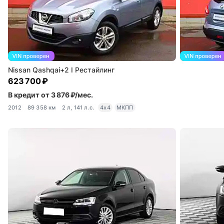
Nissan Qashqai+2 I Рестайлинг
623 700 ₽
В кредит от 3 876 ₽/мес.
2012
89 358 км
2 л, 141 л.с.
4x4
МКПП