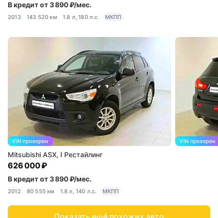
В кредит от 3 890 ₽/мес.
2013
143 520 км
1.8 л, 180 л.с.
МКПП
Mitsubishi ASX, I Рестайлинг
626 000 ₽
В кредит от 3 890 ₽/мес.
2012
80 555 км
1.8 л, 140 л.с.
МКПП
Показать ещё похожих авто