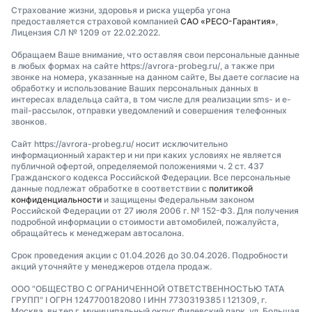
Страхование жизни, здоровья и риска ущерба угона
предоставляется страховой компанией
САО «РЕСО-Гарантия»
,
Лицензия СЛ № 1209 от 22.02.2022.
Обращаем Ваше внимание, что оставляя свои персональные данные
в любых формах на сайте https://avrora-probeg.ru/, а также при
звонке на номера, указанные на данном сайте, Вы даете согласие на
обработку и использование Ваших персональных данных в
интересах владельца сайта, в том числе для реализации sms- и e-
mail-рассылок, отправки уведомлений и совершения телефонных
звонков.
Сайт https://avrora-probeg.ru/ носит исключительно
информационный характер и ни при каких условиях не является
публичной офертой, определяемой положениями ч. 2 ст. 437
Гражданского кодекса Российской Федерации. Все персональные
данные подлежат обработке в соответствии с
политикой
конфиденциальности
и защищены Федеральным законом
Российской Федерации от 27 июля 2006 г. № 152-ФЗ. Для получения
подробной информации о стоимости автомобилей, пожалуйста,
обращайтесь к менеджерам автосалона.
Срок проведения акции с 01.04.2026 до 30.04.2026. Подробности
акций уточняйте у менеджеров отдела продаж.
ООО "ОБЩЕСТВО С ОГРАНИЧЕННОЙ ОТВЕТСТВЕННОСТЬЮ ТАТА
ГРУПП" I ОГРН 1247700182080 I ИНН 7730319385 I 121309, г.
Москва, вн.тер.г. муниципальный округ Филевский парк, ул. Большая