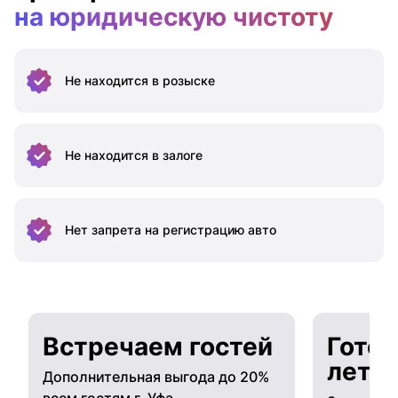
на юридическую чистоту
Не находится
в розыске
Не находится
в залоге
Нет запрета на
регистрацию авто
Встречаем гостей
Готов
лето
Дополнительная выгода до 20%
всем гостям г. Уфа