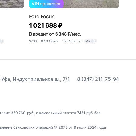
Ford Focus
1 021 688 ₽
В кредит от 6 348 ₽/мес.
ПП
2012
87 348 км
2 л, 150 л.с.
МКПП
 Уфа, Индустриальное ш., 7/1
8 (347) 211-75-94
тавит 359 760 руб., ежемесячный платеж 7451 руб. без
вление банковских операций № 2673 от 9 июля 2024 года