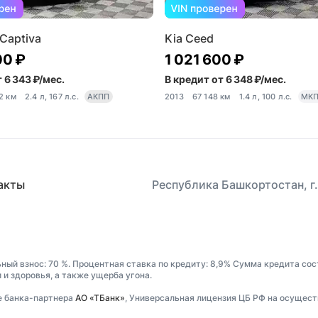
 Captiva
Kia Ceed
00 ₽
1 021 600 ₽
 6 343 ₽/мес.
В кредит от 6 348 ₽/мес.
2 км
2.4 л, 167 л.с.
АКПП
2013
67 148 км
1.4 л, 100 л.с.
МК
акты
Республика Башкортостан, г.
ьный взнос: 70 %. Процентная ставка по кредиту: 8,9% Сумма кредита сос
и здоровья, а также ущерба угона.
е банка-партнера
АО «ТБанк»
, Универсальная лицензия ЦБ РФ на осущест