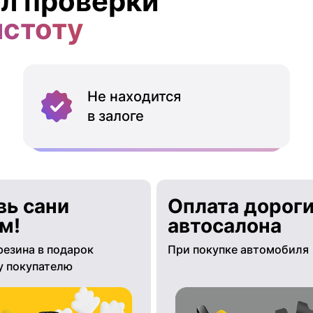
л проверки
истоту
Не находится
в залоге
вь сани
Оплата дороги
м!
автосалона
резина в подарок
При покупке автомобиля
 покупателю