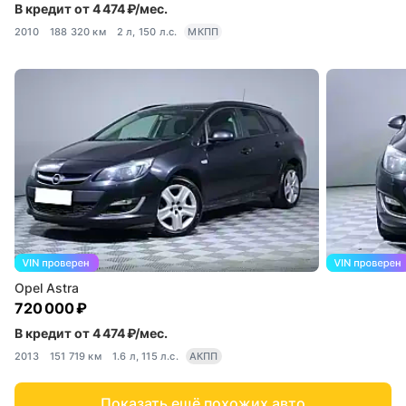
В кредит от 4 474 ₽/мес.
2010
188 320 км
2 л, 150 л.с.
МКПП
Opel Astra
720 000 ₽
В кредит от 4 474 ₽/мес.
2013
151 719 км
1.6 л, 115 л.с.
АКПП
Показать ещё похожих авто