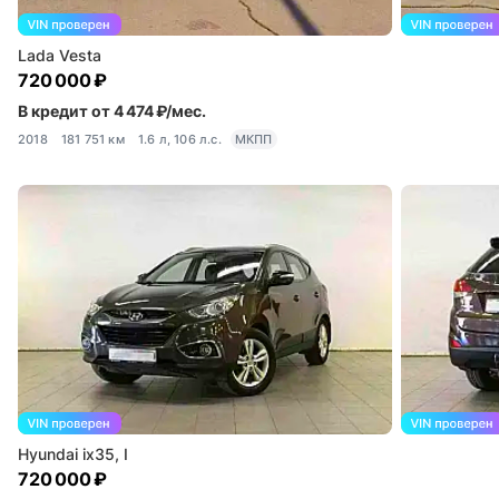
Lada Vesta
720 000 ₽
В кредит от 4 474 ₽/мес.
2018
181 751 км
1.6 л, 106 л.с.
МКПП
Hyundai ix35, I
720 000 ₽