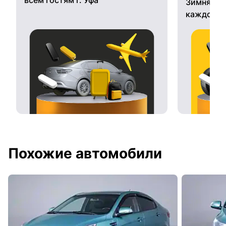
Зимняя ре
каждому 
Похожие автомобили