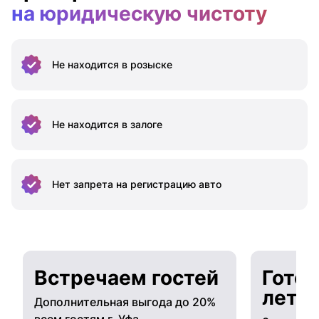
на юридическую чистоту
Не находится
в розыске
Не находится
в залоге
Нет запрета на
регистрацию авто
Встречаем гостей
Готов
лето
Дополнительная выгода до 20%
всем гостям г. Уфа