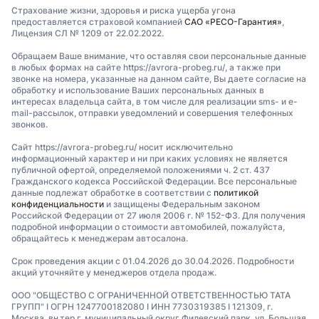
Страхование жизни, здоровья и риска ущерба угона
предоставляется страховой компанией
САО «РЕСО-Гарантия»
,
Лицензия СЛ № 1209 от 22.02.2022.
Обращаем Ваше внимание, что оставляя свои персональные данные
в любых формах на сайте https://avrora-probeg.ru/, а также при
звонке на номера, указанные на данном сайте, Вы даете согласие на
обработку и использование Ваших персональных данных в
интересах владельца сайта, в том числе для реализации sms- и e-
mail-рассылок, отправки уведомлений и совершения телефонных
звонков.
Сайт https://avrora-probeg.ru/ носит исключительно
информационный характер и ни при каких условиях не является
публичной офертой, определяемой положениями ч. 2 ст. 437
Гражданского кодекса Российской Федерации. Все персональные
данные подлежат обработке в соответствии с
политикой
конфиденциальности
и защищены Федеральным законом
Российской Федерации от 27 июля 2006 г. № 152-ФЗ. Для получения
подробной информации о стоимости автомобилей, пожалуйста,
обращайтесь к менеджерам автосалона.
Срок проведения акции с 01.04.2026 до 30.04.2026. Подробности
акций уточняйте у менеджеров отдела продаж.
ООО "ОБЩЕСТВО С ОГРАНИЧЕННОЙ ОТВЕТСТВЕННОСТЬЮ ТАТА
ГРУПП" I ОГРН 1247700182080 I ИНН 7730319385 I 121309, г.
Москва, вн.тер.г. муниципальный округ Филевский парк, ул. Большая