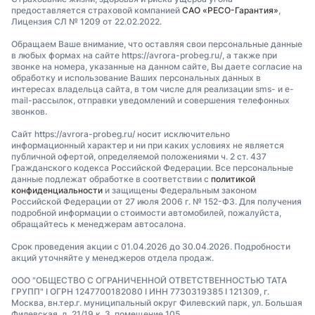
предоставляется страховой компанией
САО «РЕСО-Гарантия»
,
Лицензия СЛ № 1209 от 22.02.2022.
Обращаем Ваше внимание, что оставляя свои персональные данные
в любых формах на сайте https://avrora-probeg.ru/, а также при
звонке на номера, указанные на данном сайте, Вы даете согласие на
обработку и использование Ваших персональных данных в
интересах владельца сайта, в том числе для реализации sms- и e-
mail-рассылок, отправки уведомлений и совершения телефонных
звонков.
Сайт https://avrora-probeg.ru/ носит исключительно
информационный характер и ни при каких условиях не является
публичной офертой, определяемой положениями ч. 2 ст. 437
Гражданского кодекса Российской Федерации. Все персональные
данные подлежат обработке в соответствии с
политикой
конфиденциальности
и защищены Федеральным законом
Российской Федерации от 27 июля 2006 г. № 152-ФЗ. Для получения
подробной информации о стоимости автомобилей, пожалуйста,
обращайтесь к менеджерам автосалона.
Срок проведения акции с 01.04.2026 до 30.04.2026. Подробности
акций уточняйте у менеджеров отдела продаж.
ООО "ОБЩЕСТВО С ОГРАНИЧЕННОЙ ОТВЕТСТВЕННОСТЬЮ ТАТА
ГРУПП" I ОГРН 1247700182080 I ИНН 7730319385 I 121309, г.
Москва, вн.тер.г. муниципальный округ Филевский парк, ул. Большая
Филевская, д. 21/19 к. 3, помещение 105.