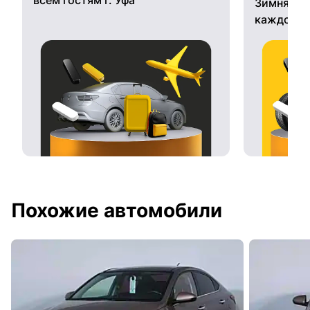
Зимняя ре
каждому 
Похожие автомобили