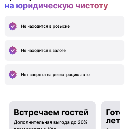
на юридическую чистоту
Не находится
в розыске
Не находится
в залоге
Нет запрета на
регистрацию авто
Встречаем гостей
Готов
лето
Дополнительная выгода до 20%
всем гостям г. Уфа