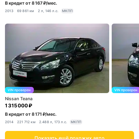
В кредит от 8 167 ₽/мес.
2013
69 861 км
2 л, 146 л.с.
МКПП
Nissan Teana
1 315 000 ₽
В кредит от 8 171 ₽/мес.
2014
221 712 км
2.488 л, 173 л.с.
МКПП
Показать ещё похожих авто