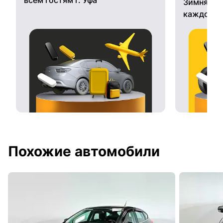
Зимняя ре
каждому 
Похожие автомобили