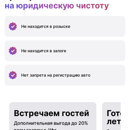
на юридическую чистоту
Не находится
в розыске
Не находится
в залоге
Нет запрета на
регистрацию авто
Встречаем гостей
Готов
лето
Дополнительная выгода до 20%
всем гостям г. Уфа