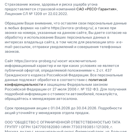
Страхование жизни, здоровья и риска ущерба угона
предоставляется страховой компанией
САО «РЕСО-Гарантия»
,
Лицензия СЛ № 1209 от 22.02.2022.
Обращаем Ваше внимание, что оставляя свои персональные данные
в любых формах на сайте https://avrora-probeg.ru/, а также при
звонке на номера, указанные на данном сайте, Вы даете согласие на
обработку и использование Ваших персональных данных в
интересах владельца сайта, в том числе для реализации sms- и e-
mail-рассылок, отправки уведомлений и совершения телефонных
звонков.
Сайт https://avrora-probeg.ru/ носит исключительно
информационный характер и ни при каких условиях не является
публичной офертой, определяемой положениями ч. 2 ст. 437
Гражданского кодекса Российской Федерации. Все персональные
данные подлежат обработке в соответствии с
политикой
конфиденциальности
и защищены Федеральным законом
Российской Федерации от 27 июля 2006 г. № 152-ФЗ. Для получения
подробной информации о стоимости автомобилей, пожалуйста,
обращайтесь к менеджерам автосалона.
Срок проведения акции с 01.04.2026 до 30.04.2026. Подробности
акций уточняйте у менеджеров отдела продаж.
ООО "ОБЩЕСТВО С ОГРАНИЧЕННОЙ ОТВЕТСТВЕННОСТЬЮ ТАТА
ГРУПП" I ОГРН 1247700182080 I ИНН 7730319385 I 121309, г.
Москва, вн.тер.г. муниципальный округ Филевский парк, ул. Большая