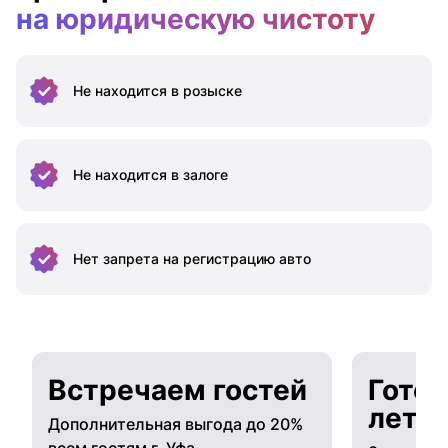
на юридическую чистоту
Не находится
в розыске
Не находится
в залоге
Нет запрета на
регистрацию авто
Встречаем гостей
Готов
лето
Дополнительная выгода до 20%
всем гостям г. Уфа