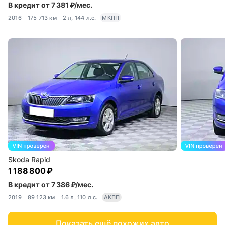
В кредит от 7 381 ₽/мес.
2016
175 713 км
2 л, 144 л.с.
МКПП
Skoda Rapid
1 188 800 ₽
В кредит от 7 386 ₽/мес.
2019
89 123 км
1.6 л, 110 л.с.
АКПП
Показать ещё похожих авто