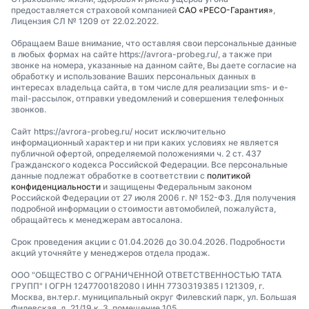
предоставляется страховой компанией
САО «РЕСО-Гарантия»
,
Лицензия СЛ № 1209 от 22.02.2022.
Обращаем Ваше внимание, что оставляя свои персональные данные
в любых формах на сайте https://avrora-probeg.ru/, а также при
звонке на номера, указанные на данном сайте, Вы даете согласие на
обработку и использование Ваших персональных данных в
интересах владельца сайта, в том числе для реализации sms- и e-
mail-рассылок, отправки уведомлений и совершения телефонных
звонков.
Сайт https://avrora-probeg.ru/ носит исключительно
информационный характер и ни при каких условиях не является
публичной офертой, определяемой положениями ч. 2 ст. 437
Гражданского кодекса Российской Федерации. Все персональные
данные подлежат обработке в соответствии с
политикой
конфиденциальности
и защищены Федеральным законом
Российской Федерации от 27 июля 2006 г. № 152-ФЗ. Для получения
подробной информации о стоимости автомобилей, пожалуйста,
обращайтесь к менеджерам автосалона.
Срок проведения акции с 01.04.2026 до 30.04.2026. Подробности
акций уточняйте у менеджеров отдела продаж.
ООО "ОБЩЕСТВО С ОГРАНИЧЕННОЙ ОТВЕТСТВЕННОСТЬЮ ТАТА
ГРУПП" I ОГРН 1247700182080 I ИНН 7730319385 I 121309, г.
Москва, вн.тер.г. муниципальный округ Филевский парк, ул. Большая
Филевская, д. 21/19 к. 3, помещение 105.