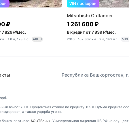
Mitsubishi Outlander
00 ₽
1 261 600 ₽
 7 829 ₽/мес.
В кредит от 7 839 ₽/мес.
 км
1.6 л, 123 л.с.
АКПП
2016
162 832 км
2 л, 146 л.с.
МК
акты
Республика Башкортостан, г.
qai.
ьный взнос: 70 %. Процентная ставка по кредиту: 8,9% Сумма кредита со
и здоровья, а также ущерба угона.
е банка-партнера
АО «ТБанк»
, Универсальная лицензия ЦБ РФ на осущест