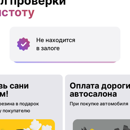
л проверки
истоту
Не находится
в залоге
вь сани
Оплата дороги
м!
автосалона
резина в подарок
При покупке автомобиля
 покупателю