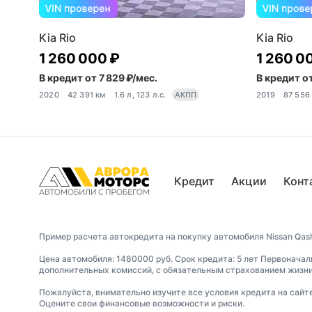
Kia Rio
Kia Rio
1 260 000 ₽
1 260 0
В кредит от 7 829 ₽/мес.
В кредит от
2020
42 391 км
1.6 л, 123 л.с.
АКПП
2019
87 556
Кредит
Акции
Конт
Пример расчета автокредита на покупку автомобиля Nissan Qash
Цена автомобиля: 1480000 руб. Срок кредита: 5 лет Первоначал
дополнительных комиссий, с обязательным страхованием жизни 
Пожалуйста, внимательно изучите все условия кредита на сайт
Оцените свои финансовые возможности и риски.