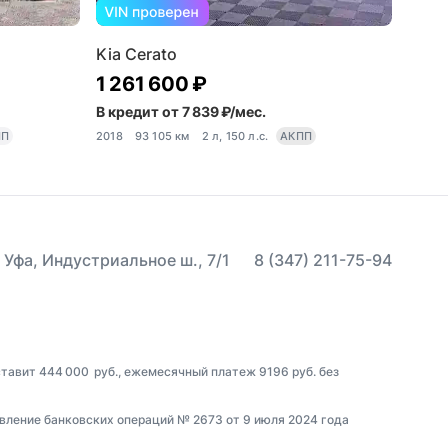
Kia Cerato
1 261 600 ₽
В кредит от 7 839 ₽/мес.
ПП
2018
93 105 км
2 л, 150 л.с.
АКПП
 Уфа, Индустриальное ш., 7/1
8 (347) 211-75-94
ставит 444 000 руб., ежемесячный платеж 9196 руб. без
вление банковских операций № 2673 от 9 июля 2024 года