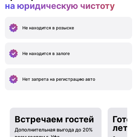
на юридическую чистоту
Не находится
в розыске
Не находится
в залоге
Нет запрета на
регистрацию авто
Встречаем гостей
Готов
лето
Дополнительная выгода до 20%
всем гостям г. Уфа