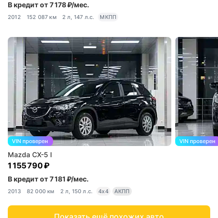
В кредит от 7 178 ₽/мес.
2012
152 087 км
2 л, 147 л.с.
МКПП
Mazda CX-5 I
1 155 790 ₽
В кредит от 7 181 ₽/мес.
2013
82 000 км
2 л, 150 л.с.
4x4
АКПП
Показать ещё похожих авто