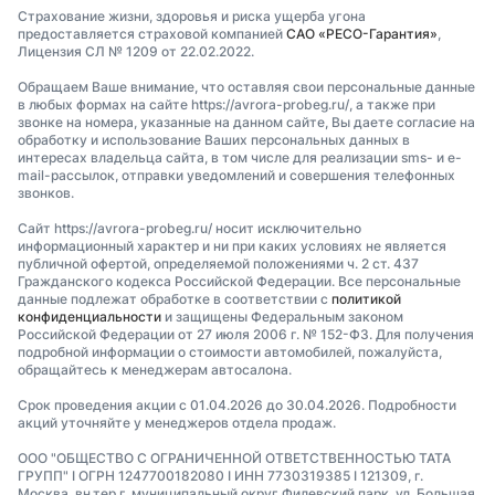
Страхование жизни, здоровья и риска ущерба угона
предоставляется страховой компанией
САО «РЕСО-Гарантия»
,
Лицензия СЛ № 1209 от 22.02.2022.
Обращаем Ваше внимание, что оставляя свои персональные данные
в любых формах на сайте https://avrora-probeg.ru/, а также при
звонке на номера, указанные на данном сайте, Вы даете согласие на
обработку и использование Ваших персональных данных в
интересах владельца сайта, в том числе для реализации sms- и e-
mail-рассылок, отправки уведомлений и совершения телефонных
звонков.
Сайт https://avrora-probeg.ru/ носит исключительно
информационный характер и ни при каких условиях не является
публичной офертой, определяемой положениями ч. 2 ст. 437
Гражданского кодекса Российской Федерации. Все персональные
данные подлежат обработке в соответствии с
политикой
конфиденциальности
и защищены Федеральным законом
Российской Федерации от 27 июля 2006 г. № 152-ФЗ. Для получения
подробной информации о стоимости автомобилей, пожалуйста,
обращайтесь к менеджерам автосалона.
Срок проведения акции с 01.04.2026 до 30.04.2026. Подробности
акций уточняйте у менеджеров отдела продаж.
ООО "ОБЩЕСТВО С ОГРАНИЧЕННОЙ ОТВЕТСТВЕННОСТЬЮ ТАТА
ГРУПП" I ОГРН 1247700182080 I ИНН 7730319385 I 121309, г.
Москва, вн.тер.г. муниципальный округ Филевский парк, ул. Большая