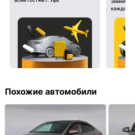
Зимняя ре
каждому 
Похожие автомобили