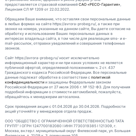
предоставляется страховой компанией
САО «РЕСО-Гарантия»
,
Лицензия СЛ № 1209 от 22.02.2022.
Обращаем Ваше внимание, что оставляя свои персональные данные
в любых формах на сайте https://avrora-probeg.ru/, а также при
звонке на номера, указанные на данном сайте, Вы даете согласие на
обработку и использование Ваших персональных данных в
интересах владельца сайта, в том числе для реализации sms- и e-
mail-рассылок, отправки уведомлений и совершения телефонных
звонков.
Сайт https://avrora-probeg.ru/ носит исключительно
информационный характер и ни при каких условиях не является
публичной офертой, определяемой положениями ч. 2 ст. 437
Гражданского кодекса Российской Федерации. Все персональные
данные подлежат обработке в соответствии с
политикой
конфиденциальности
и защищены Федеральным законом
Российской Федерации от 27 июля 2006 г. № 152-ФЗ. Для получения
подробной информации о стоимости автомобилей, пожалуйста,
обращайтесь к менеджерам автосалона.
Срок проведения акции с 01.04.2026 до 30.04.2026. Подробности
акций уточняйте у менеджеров отдела продаж.
ООО "ОБЩЕСТВО С ОГРАНИЧЕННОЙ ОТВЕТСТВЕННОСТЬЮ ТАТА
ГРУПП" I ОГРН 1247700182080 I ИНН 7730319385 I 121309, г.
Москва, вн.тер.г. муниципальный округ Филевский парк, ул. Большая
Филевская, д. 21/19 к. 3, помещение 105.