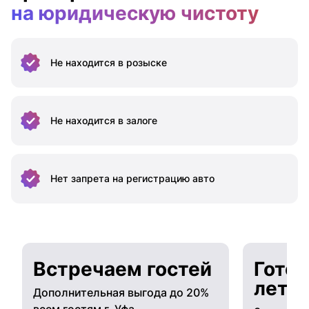
на юридическую чистоту
Не находится
в розыске
Не находится
в залоге
Нет запрета на
регистрацию авто
Встречаем гостей
Готов
лето
Дополнительная выгода до 20%
всем гостям г. Уфа