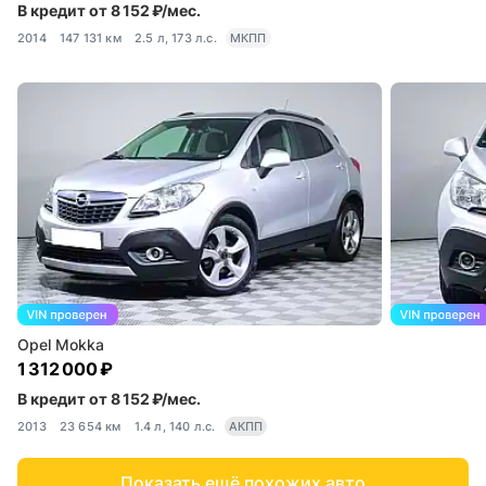
В кредит от 8 152 ₽/мес.
2014
147 131 км
2.5 л, 173 л.с.
МКПП
Opel Mokka
1 312 000 ₽
В кредит от 8 152 ₽/мес.
2013
23 654 км
1.4 л, 140 л.с.
АКПП
Показать ещё похожих авто