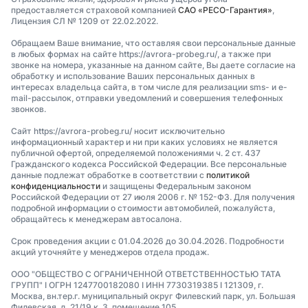
предоставляется страховой компанией
САО «РЕСО-Гарантия»
,
Лицензия СЛ № 1209 от 22.02.2022.
Обращаем Ваше внимание, что оставляя свои персональные данные
в любых формах на сайте https://avrora-probeg.ru/, а также при
звонке на номера, указанные на данном сайте, Вы даете согласие на
обработку и использование Ваших персональных данных в
интересах владельца сайта, в том числе для реализации sms- и e-
mail-рассылок, отправки уведомлений и совершения телефонных
звонков.
Сайт https://avrora-probeg.ru/ носит исключительно
информационный характер и ни при каких условиях не является
публичной офертой, определяемой положениями ч. 2 ст. 437
Гражданского кодекса Российской Федерации. Все персональные
данные подлежат обработке в соответствии с
политикой
конфиденциальности
и защищены Федеральным законом
Российской Федерации от 27 июля 2006 г. № 152-ФЗ. Для получения
подробной информации о стоимости автомобилей, пожалуйста,
обращайтесь к менеджерам автосалона.
Срок проведения акции с 01.04.2026 до 30.04.2026. Подробности
акций уточняйте у менеджеров отдела продаж.
ООО "ОБЩЕСТВО С ОГРАНИЧЕННОЙ ОТВЕТСТВЕННОСТЬЮ ТАТА
ГРУПП" I ОГРН 1247700182080 I ИНН 7730319385 I 121309, г.
Москва, вн.тер.г. муниципальный округ Филевский парк, ул. Большая
Филевская, д. 21/19 к. 3, помещение 105.