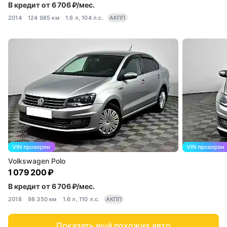
В кредит от 6 706 ₽/мес.
2014
124 985 км
1.6 л, 104 л.с.
АКПП
Volkswagen Polo
1 079 200 ₽
В кредит от 6 706 ₽/мес.
2018
98 350 км
1.6 л, 110 л.с.
АКПП
Показать ещё похожих авто