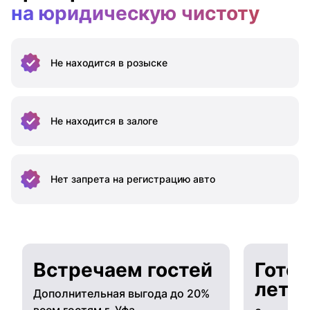
на юридическую чистоту
Не находится
в розыске
Не находится
в залоге
Нет запрета на
регистрацию авто
Встречаем гостей
Готов
лето
Дополнительная выгода до 20%
всем гостям г. Уфа