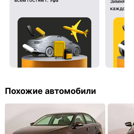
Зимняя ре
каждому 
Похожие автомобили