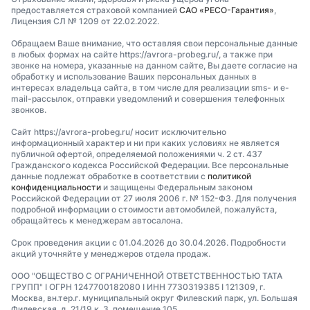
предоставляется страховой компанией
САО «РЕСО-Гарантия»
,
Лицензия СЛ № 1209 от 22.02.2022.
Обращаем Ваше внимание, что оставляя свои персональные данные
в любых формах на сайте https://avrora-probeg.ru/, а также при
звонке на номера, указанные на данном сайте, Вы даете согласие на
обработку и использование Ваших персональных данных в
интересах владельца сайта, в том числе для реализации sms- и e-
mail-рассылок, отправки уведомлений и совершения телефонных
звонков.
Сайт https://avrora-probeg.ru/ носит исключительно
информационный характер и ни при каких условиях не является
публичной офертой, определяемой положениями ч. 2 ст. 437
Гражданского кодекса Российской Федерации. Все персональные
данные подлежат обработке в соответствии с
политикой
конфиденциальности
и защищены Федеральным законом
Российской Федерации от 27 июля 2006 г. № 152-ФЗ. Для получения
подробной информации о стоимости автомобилей, пожалуйста,
обращайтесь к менеджерам автосалона.
Срок проведения акции с 01.04.2026 до 30.04.2026. Подробности
акций уточняйте у менеджеров отдела продаж.
ООО "ОБЩЕСТВО С ОГРАНИЧЕННОЙ ОТВЕТСТВЕННОСТЬЮ ТАТА
ГРУПП" I ОГРН 1247700182080 I ИНН 7730319385 I 121309, г.
Москва, вн.тер.г. муниципальный округ Филевский парк, ул. Большая
Филевская, д. 21/19 к. 3, помещение 105.