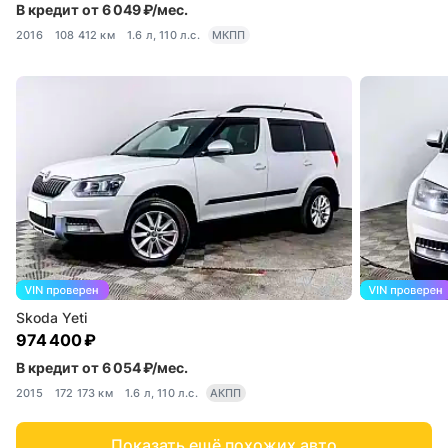
В кредит от 6 049 ₽/мес.
2016
108 412 км
1.6 л, 110 л.с.
МКПП
Skoda Yeti
974 400 ₽
В кредит от 6 054 ₽/мес.
2015
172 173 км
1.6 л, 110 л.с.
АКПП
Показать ещё похожих авто