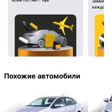
Зимняя ре
каждому 
Похожие автомобили