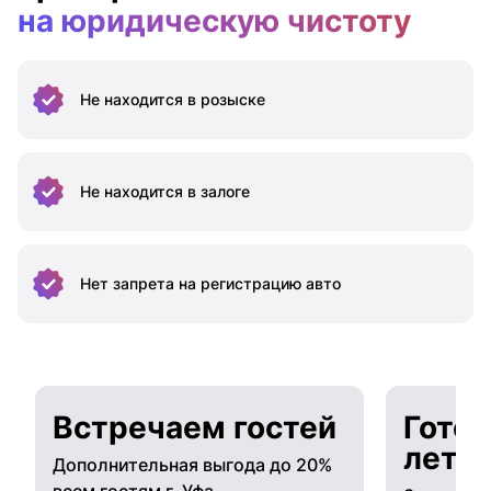
на юридическую чистоту
Не находится
в розыске
Не находится
в залоге
Нет запрета на
регистрацию авто
Встречаем гостей
Готов
лето
Дополнительная выгода до 20%
всем гостям г. Уфа