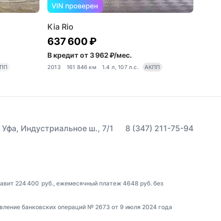
Kia Rio
637 600 ₽
В кредит от 3 962 ₽/мес.
ПП
2013
161 846 км
1.4 л, 107 л.с.
АКПП
 Уфа, Индустриальное ш., 7/1
8 (347) 211-75-94
тавит 224 400 руб., ежемесячный платеж 4648 руб. без
вление банковских операций № 2673 от 9 июля 2024 года