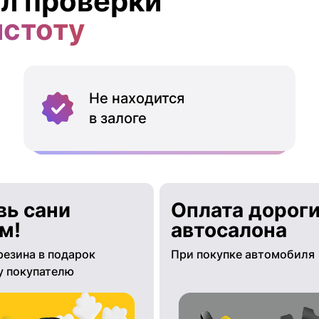
л проверки
истоту
Не находится
в залоге
вь сани
Оплата дороги
м!
автосалона
резина в подарок
При покупке автомобиля
 покупателю