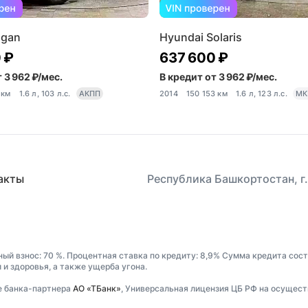
ogan
Hyundai Solaris
 ₽
637 600 ₽
 3 962 ₽/мес.
В кредит от 3 962 ₽/мес.
 км
1.6 л, 103 л.с.
АКПП
2014
150 153 км
1.6 л, 123 л.с.
МК
акты
Республика Башкортостан, г.
ный взнос: 70 %. Процентная ставка по кредиту: 8,9% Сумма кредита сос
и здоровья, а также ущерба угона.
е банка-партнера
АО «ТБанк»
, Универсальная лицензия ЦБ РФ на осущест