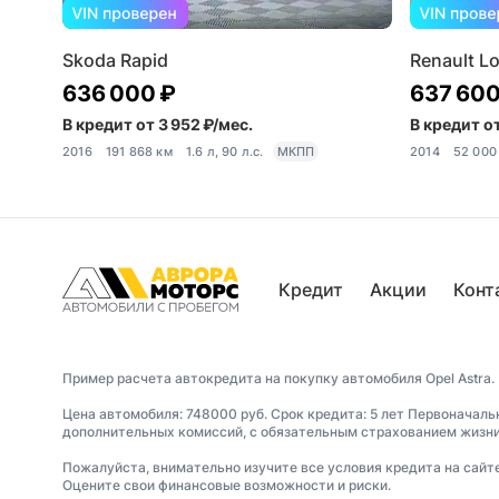
Skoda Rapid
Renault L
636 000 ₽
637 600
В кредит от 3 952 ₽/мес.
В кредит от
2016
191 868 км
1.6 л, 90 л.с.
МКПП
2014
52 000
Кредит
Акции
Конт
Пример расчета автокредита на покупку автомобиля Opel Astra.
Цена автомобиля: 748000 руб. Срок кредита: 5 лет Первоначаль
дополнительных комиссий, с обязательным страхованием жизни 
Пожалуйста, внимательно изучите все условия кредита на сайт
Оцените свои финансовые возможности и риски.