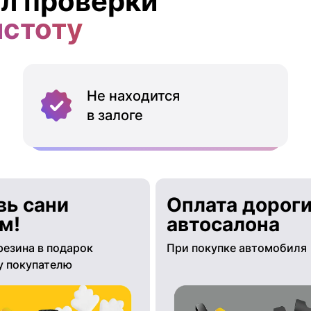
л проверки
истоту
Не находится
в залоге
вь сани
Оплата дороги
м!
автосалона
резина в подарок
При покупке автомобиля
 покупателю