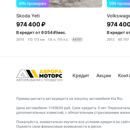
Skoda Yeti
Volkswage
974 400 ₽
974 400
В кредит от 6 054 ₽/мес.
В кредит от
2015
172 173 км
1.6 л, 110 л.с.
АКПП
2012
60 707
Кредит
Акции
Конт
Пример расчета автокредита на покупку автомобиля Kia Rio.
Цена автомобиля: 1145600 руб. Срок кредита: 5 лет Первоначал
дополнительных комиссий, с обязательным страхованием жизни 
Пожалуйста, внимательно изучите все условия кредита на сайт
Оцените свои финансовые возможности и риски.