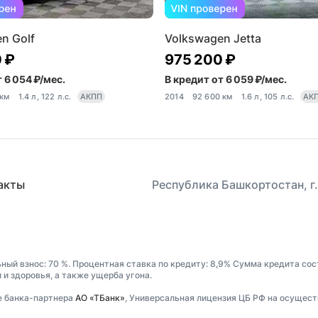
n Golf
Volkswagen Jetta
 ₽
975 200 ₽
 6 054 ₽/мес.
В кредит от 6 059 ₽/мес.
 км
1.4 л, 122 л.с.
АКПП
2014
92 600 км
1.6 л, 105 л.с.
АК
акты
Республика Башкортостан, г.
ьный взнос: 70 %. Процентная ставка по кредиту: 8,9% Сумма кредита сос
и здоровья, а также ущерба угона.
е банка-партнера
АО «ТБанк»
, Универсальная лицензия ЦБ РФ на осущест