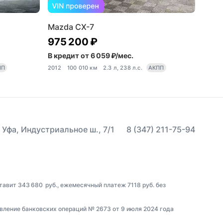
Mazda CX-7
975 200 ₽
В кредит от 6 059 ₽/мес.
ПП
2012
100 010 км
2.3 л, 238 л.с.
АКПП
 Уфа, Индустриальное ш., 7/1
8 (347) 211-75-94
тавит 343 680 руб., ежемесячный платеж 7118 руб. без
вление банковских операций № 2673 от 9 июля 2024 года