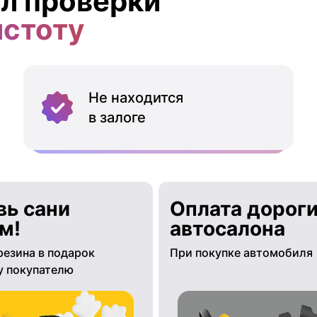
л проверки
истоту
Не находится
в залоге
вь сани
Оплата дороги
м!
автосалона
резина в подарок
При покупке автомобиля
 покупателю