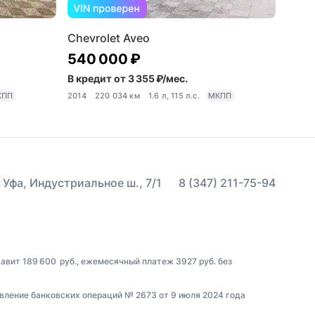
Chevrolet Aveo
540 000 ₽
В кредит от 3 355 ₽/мес.
КПП
2014
220 034 км
1.6 л, 115 л.с.
МКПП
 Уфа, Индустриальное ш., 7/1
8 (347) 211-75-94
тавит 189 600 руб., ежемесячный платеж 3927 руб. без
вление банковских операций № 2673 от 9 июля 2024 года