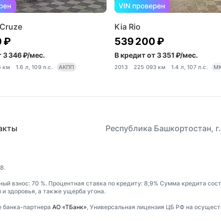
 Cruze
Kia Rio
 ₽
539 200 ₽
 3 346 ₽/мес.
В кредит от 3 351 ₽/мес.
5 км
1.6 л, 109 л.с.
АКПП
2013
225 093 км
1.4 л, 107 л.с.
М
акты
Республика Башкортостан, г.
8.
ный взнос: 70 %. Процентная ставка по кредиту: 8,9% Сумма кредита сос
и здоровья, а также ущерба угона.
е банка-партнера
АО «ТБанк»
, Универсальная лицензия ЦБ РФ на осущест