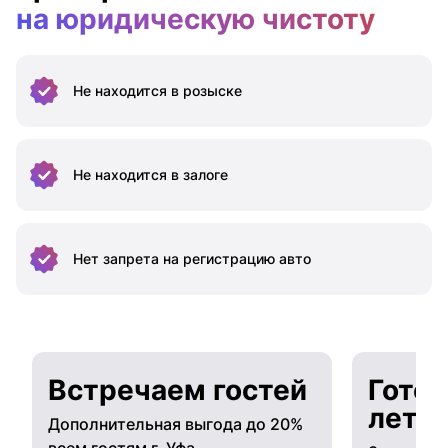
на юридическую чистоту
Не находится
в розыске
Не находится
в залоге
Нет запрета на
регистрацию авто
Встречаем гостей
Готов
лето
Дополнительная выгода до 20%
всем гостям г. Уфа