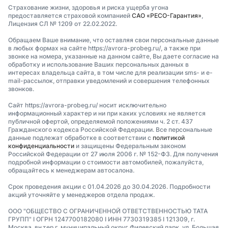
Страхование жизни, здоровья и риска ущерба угона
предоставляется страховой компанией
САО «РЕСО-Гарантия»
,
Лицензия СЛ № 1209 от 22.02.2022.
Обращаем Ваше внимание, что оставляя свои персональные данные
в любых формах на сайте https://avrora-probeg.ru/, а также при
звонке на номера, указанные на данном сайте, Вы даете согласие на
обработку и использование Ваших персональных данных в
интересах владельца сайта, в том числе для реализации sms- и e-
mail-рассылок, отправки уведомлений и совершения телефонных
звонков.
Сайт https://avrora-probeg.ru/ носит исключительно
информационный характер и ни при каких условиях не является
публичной офертой, определяемой положениями ч. 2 ст. 437
Гражданского кодекса Российской Федерации. Все персональные
данные подлежат обработке в соответствии с
политикой
конфиденциальности
и защищены Федеральным законом
Российской Федерации от 27 июля 2006 г. № 152-ФЗ. Для получения
подробной информации о стоимости автомобилей, пожалуйста,
обращайтесь к менеджерам автосалона.
Срок проведения акции с 01.04.2026 до 30.04.2026. Подробности
акций уточняйте у менеджеров отдела продаж.
ООО "ОБЩЕСТВО С ОГРАНИЧЕННОЙ ОТВЕТСТВЕННОСТЬЮ ТАТА
ГРУПП" I ОГРН 1247700182080 I ИНН 7730319385 I 121309, г.
Москва, вн.тер.г. муниципальный округ Филевский парк, ул. Большая