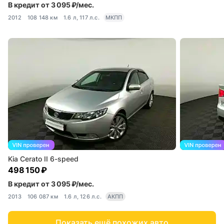
В кредит от 3 095 ₽/мес.
2012
108 148 км
1.6 л, 117 л.с.
МКПП
Kia Cerato II 6-speed
498 150 ₽
В кредит от 3 095 ₽/мес.
2013
106 087 км
1.6 л, 126 л.с.
АКПП
Показать ещё похожих авто