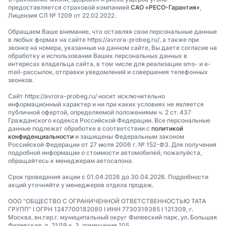
предоставляется страховой компанией
САО «РЕСО-Гарантия»
,
Лицензия СЛ № 1209 от 22.02.2022.
Обращаем Ваше внимание, что оставляя свои персональные данные
в любых формах на сайте https://avrora-probeg.ru/, а также при
звонке на номера, указанные на данном сайте, Вы даете согласие на
обработку и использование Ваших персональных данных в
интересах владельца сайта, в том числе для реализации sms- и e-
mail-рассылок, отправки уведомлений и совершения телефонных
звонков.
Сайт https://avrora-probeg.ru/ носит исключительно
информационный характер и ни при каких условиях не является
публичной офертой, определяемой положениями ч. 2 ст. 437
Гражданского кодекса Российской Федерации. Все персональные
данные подлежат обработке в соответствии с
политикой
конфиденциальности
и защищены Федеральным законом
Российской Федерации от 27 июля 2006 г. № 152-ФЗ. Для получения
подробной информации о стоимости автомобилей, пожалуйста,
обращайтесь к менеджерам автосалона.
Срок проведения акции с 01.04.2026 до 30.04.2026. Подробности
акций уточняйте у менеджеров отдела продаж.
ООО "ОБЩЕСТВО С ОГРАНИЧЕННОЙ ОТВЕТСТВЕННОСТЬЮ ТАТА
ГРУПП" I ОГРН 1247700182080 I ИНН 7730319385 I 121309, г.
Москва, вн.тер.г. муниципальный округ Филевский парк, ул. Большая
Филевская, д. 21/19 к. 3, помещение 105.