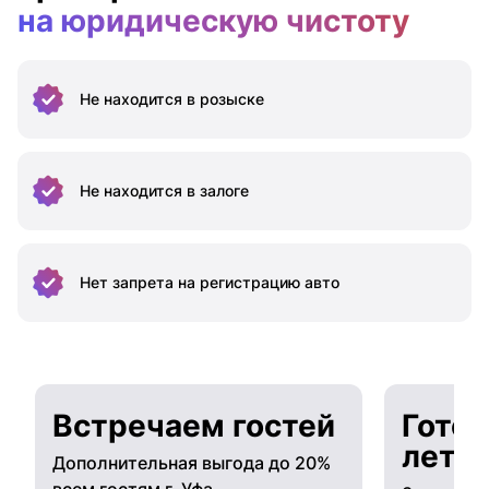
на юридическую чистоту
Не находится
в розыске
Не находится
в залоге
Нет запрета на
регистрацию авто
Встречаем гостей
Готов
лето
Дополнительная выгода до 20%
всем гостям г. Уфа