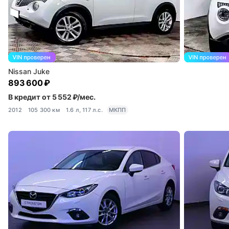
Nissan Juke
893 600 ₽
В кредит от 5 552 ₽/мес.
2012
105 300 км
1.6 л, 117 л.с.
МКПП