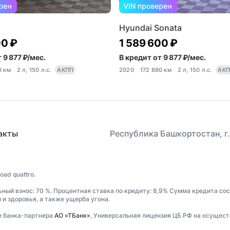
Hyundai Sonata
00 ₽
1 589 600 ₽
 9 877 ₽/мес.
В кредит от 9 877 ₽/мес.
0 км
2 л, 150 л.с.
АКПП
2020
172 880 км
2 л, 150 л.с.
АК
акты
Республика Башкортостан, г.
ad quattro.
ьный взнос: 70 %. Процентная ставка по кредиту: 8,9% Сумма кредита сос
и здоровья, а также ущерба угона.
е банка-партнера
АО «ТБанк»
, Универсальная лицензия ЦБ РФ на осущест