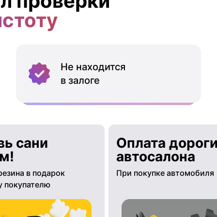
л проверки
истоту
Не находится
в залоге
вь сани
Оплата дороги
м!
автосалона
резина в подарок
При покупке автомобиля
 покупателю