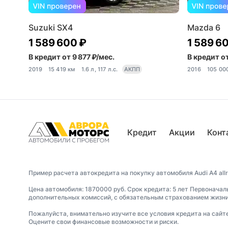
Suzuki SX4
Mazda 6
1 589 600 ₽
1 589 6
В кредит от 9 877 ₽/мес.
В кредит от
2019
15 419 км
1.6 л, 117 л.с.
АКПП
2016
105 00
Кредит
Акции
Конт
Пример расчета автокредита на покупку автомобиля Audi A4 allro
Цена автомобиля: 1870000 руб. Срок кредита: 5 лет Первоначал
дополнительных комиссий, с обязательным страхованием жизни 
Пожалуйста, внимательно изучите все условия кредита на сайт
Оцените свои финансовые возможности и риски.