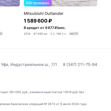
Mitsubishi Outlander
1 589 600 ₽
В кредит от 9 877 ₽/мес.
ПП
2018
97 466 км
2 л, 146 л.с.
МКПП
 Уфа, Индустриальное ш., 7/1
8 (347) 211-75-94
тавит 561 000 руб., ежемесячный платеж 11619 руб. без
вление банковских операций № 2673 от 9 июля 2024 года