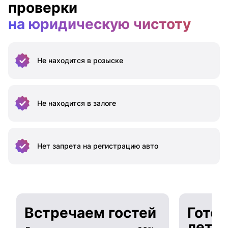
проверки
на юридическую чистоту
Не находится
в розыске
Не находится
в залоге
Нет запрета на
регистрацию авто
Встречаем гостей
Готов
лето