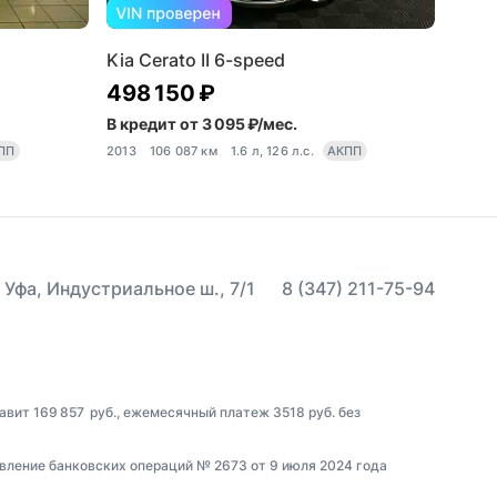
Kia Cerato II 6-speed
498 150 ₽
В кредит от 3 095 ₽/мес.
ПП
2013
106 087 км
1.6 л, 126 л.с.
АКПП
 Уфа, Индустриальное ш., 7/1
8 (347) 211-75-94
авит 169 857 руб., ежемесячный платеж 3518 руб. без
вление банковских операций № 2673 от 9 июля 2024 года