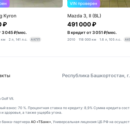
g Kyron
Mazda 3, II (BL)
0 ₽
491 000 ₽
 3 045 ₽/мес.
В кредит от 3 051 ₽/мес.
9 км
2 л, 141 л.с.
АКПП
2010
118 000 км
1.6 л, 105 л.с.
АК
акты
Республика Башкортостан, г.
olf VII.
ный взнос: 70 %. Процентная ставка по кредиту: 8,9% Сумма кредита сост
и здоровья, а также ущерба угона.
е банка-партнера
АО «ТБанк»
, Универсальная лицензия ЦБ РФ на осущест