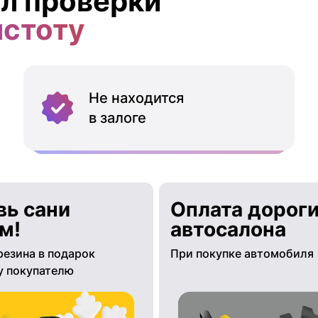
л проверки
истоту
Не находится
в залоге
вь сани
Оплата дороги
м!
автосалона
резина в подарок
При покупке автомобиля
 покупателю