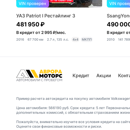
УАЗ Patriot I Рестайлинг 3
SsangYon
481 950 ₽
490 00
В кредит от 2 995 ₽/мес.
В кредит от
2016
67 700 км
2.7 л, 135 л.с.
4x4
МКПП
2010
141 78
Кредит
Акции
Конт
Пример расчета автокредита на покупку автомобиля Volkswagen G
Цена автомобиля: 566190 руб. Срок кредита: 5 лет Первоначаль
дополнительных комиссий, с обязательным страхованием жизни 
Пожалуйста, внимательно изучите все условия кредита на сайт
Оцените свои финансовые возможности и риски.